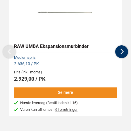
RAW UMBA Ekspansionsmurbinder
RA
Previous
N
Medlemspris
Me
2.636,10 / PK
2.
Pris (inkl. moms)
Pr
2.929,00 / PK
2
Se mere
Næste hverdag (Bestil inden kl. 16)
Varen kan afhentes i
6 forretninger