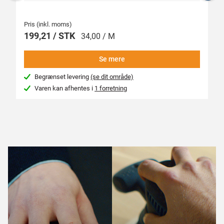
Previous
N
Pris (inkl. moms)
Pr
199,21 / STK
1
34,00 / M
Se mere
Begrænset levering
(se dit område)
Varen kan afhentes i
1 forretning