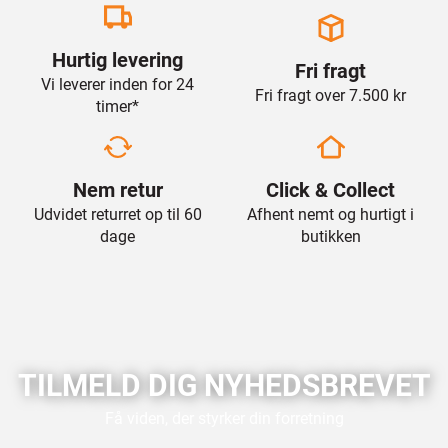
Hurtig levering
Fri fragt
Vi leverer inden for 24
Fri fragt over 7.500 kr
timer*
Nem retur
Click & Collect
Udvidet returret op til 60
Afhent nemt og hurtigt i
dage
butikken
TILMELD DIG NYHEDSBREVET
Få viden, der styrker din forretning