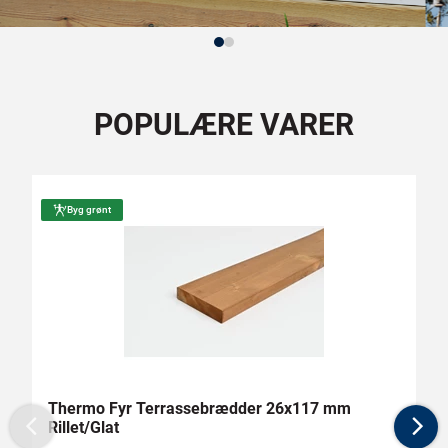
POPULÆRE VARER
Byg grønt
Thermo Fyr Terrassebrædder 26x117 mm
R
Rillet/Glat