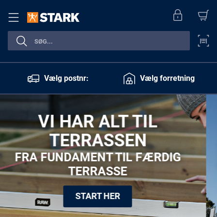
Vælg postnr:
Vælg forretning
VI LEVERER – DU
BESTEMMER HVORNÅR
INGEN SPILDTID. BARE EFFEKTIVT.
LÆS MERE