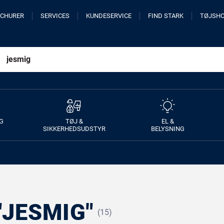
CHURER
SERVICES
KUNDESERVICE
FIND STARK
TØJSH
G
TØJ &
EL &
SIKKERHEDSUDSTYR
BELYSNING
"JESMIG"
(15)