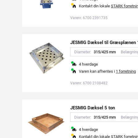
Kontakt din lokale
STARK forretni
Varenr. 6700 2391735
JESMIG Dæksel til Græsplænen 1
Diameter:
3
1
5
/
4
2
5
m
m
Belægnin
4 hverdage
Varen kan afhentes i
1 forretning
Varenr. 6700 2108482
JESMIG Dæksel 5 ton
Diameter:
3
1
5
/
4
2
5
m
m
Belægnin
4 hverdage
Kontakt din lokale
STARK forretni