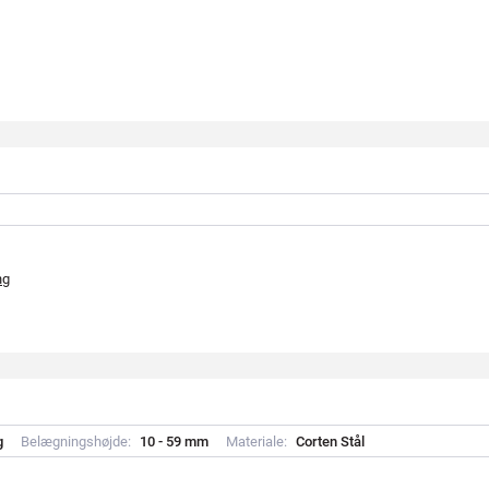
ng
g
Belægningshøjde:
1
0
-
5
9
m
m
Materiale:
C
o
r
t
e
n
S
t
å
l