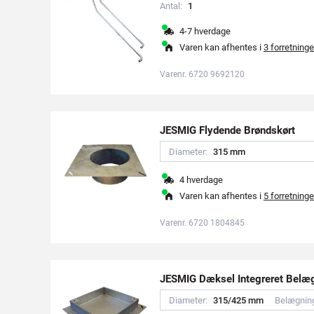
Antal:
1
4-7 hverdage
Varen kan afhentes i
3 forretninge
Varenr. 6720 9692120
JESMIG Flydende Brøndskørt
Diameter:
3
1
5
m
m
4 hverdage
Varen kan afhentes i
5 forretninge
Varenr. 6720 1804845
JESMIG Dæksel Integreret Belæg
Diameter:
3
1
5
/
4
2
5
m
m
Belægnin