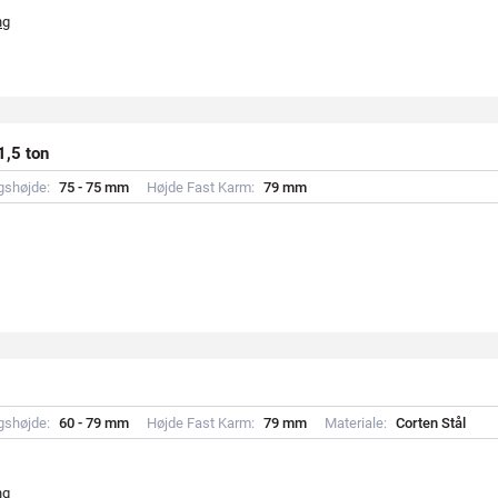
ng
,5 ton
gshøjde:
7
5
-
7
5
m
m
Højde Fast Karm:
7
9
m
m
gshøjde:
6
0
-
7
9
m
m
Højde Fast Karm:
7
9
m
m
Materiale:
C
o
r
t
e
n
S
t
å
l
ng