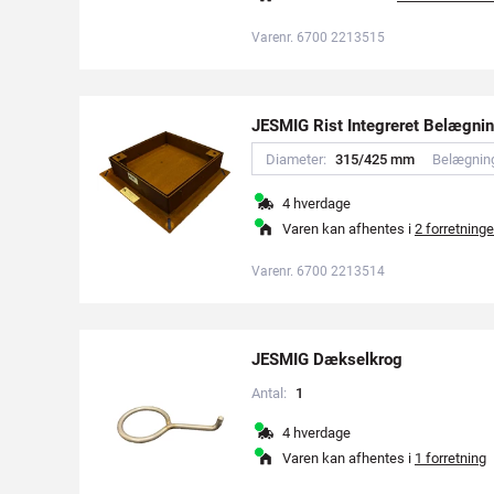
Varenr. 6700 2213515
JESMIG Rist Integreret Belægnin
Diameter:
3
1
5
/
4
2
5
m
m
Belægnin
4 hverdage
Varen kan afhentes i
2 forretninge
Varenr. 6700 2213514
JESMIG Dækselkrog
Antal:
1
4 hverdage
Varen kan afhentes i
1 forretning