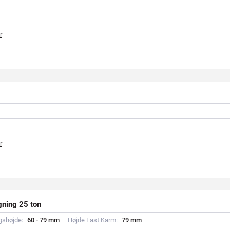
r
r
ning 25 ton
gshøjde:
6
0
-
7
9
m
m
Højde Fast Karm:
7
9
m
m