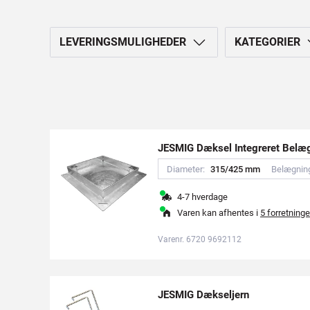
LEVERINGSMULIGHEDER
KATEGORIER
JESMIG Dæksel Integreret Belæg
Diameter:
3
1
5
/
4
2
5
m
m
Belægnin
4-7 hverdage
Varen kan afhentes i
5 forretninge
Varenr. 6720 9692112
JESMIG Dækseljern