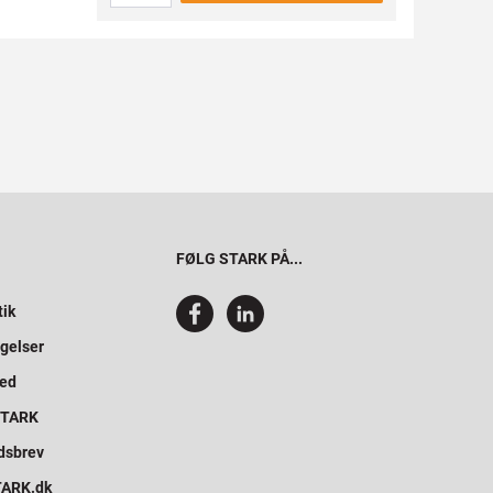
FØLG STARK PÅ...
tik
gelser
hed
 STARK
dsbrev
STARK.dk