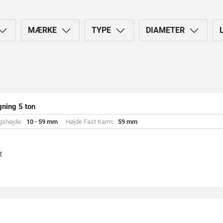
MÆRKE
TYPE
DIAMETER
ning 5 ton
gshøjde:
1
0
-
5
9
m
m
Højde Fast Karm:
5
9
m
m
r