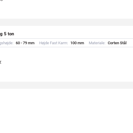
g 5 ton
gshøjde:
6
0
-
7
9
m
m
Højde Fast Karm:
1
0
0
m
m
Materiale:
C
o
r
t
e
n
S
t
å
l
r