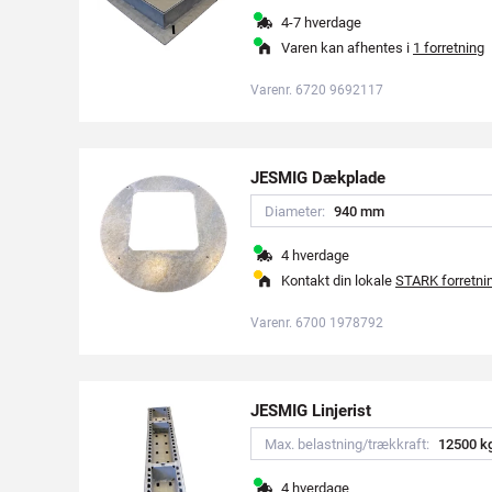
4-7 hverdage
Varen kan afhentes i
1 forretning
Varenr. 6720 9692117
JESMIG Dækplade
Diameter:
9
4
0
m
m
4 hverdage
Kontakt din lokale
STARK forretni
Varenr. 6700 1978792
JESMIG Linjerist
Max. belastning/trækkraft:
1
2
5
0
0
k
4 hverdage