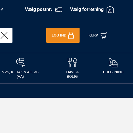
Vælg postnr:
Vælg forretning
OP
LOG IND
KURV
VVS, KLOAK & AFLØB
HAVE &
UDLEJNING
(VA)
BOLIG