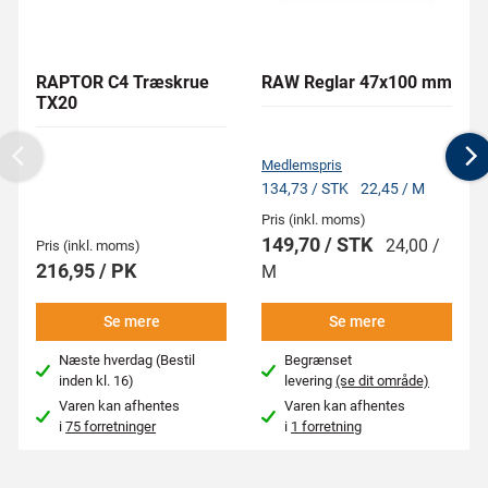
RAPTOR C4 Træskrue
RAW Reglar 47x100 mm
TX20
Medlemspris
Previous
N
134,73 / STK
22,45 / M
Pris (inkl. moms)
149,70 / STK
24,00 /
Pris (inkl. moms)
216,95 / PK
M
Se mere
Se mere
Næste hverdag (Bestil
Begrænset
inden kl. 16)
levering
(se dit område)
Varen kan afhentes
Varen kan afhentes
i
75 forretninger
i
1 forretning