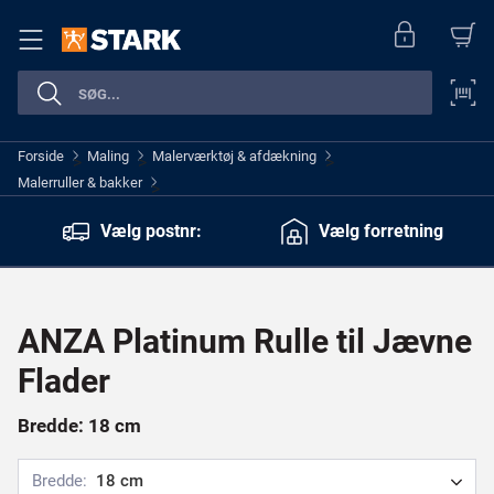
Forside
Maling
Malerværktøj & afdækning
>
>
>
Malerruller & bakker
>
Vælg postnr:
Vælg forretning
ANZA Platinum Rulle til Jævne
Flader
Bredde: 18 cm
Bredde:
18 cm