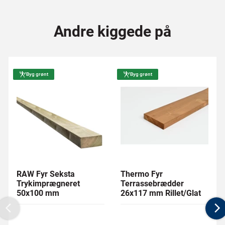
Andre kiggede på
Byg grønt
Byg grønt
RAW Fyr Seksta
Thermo Fyr
Trykimprægneret
Terrassebrædder
50x100 mm
26x117 mm Rillet/Glat
Previous
N