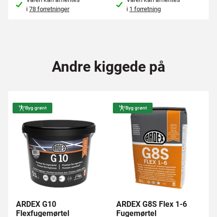
i
78 forretninger
i
1 forretning
Andre kiggede på
Byg grønt
Byg grønt
ARDEX G10
ARDEX G8S Flex 1-6
Flexfugemørtel
Fugemørtel