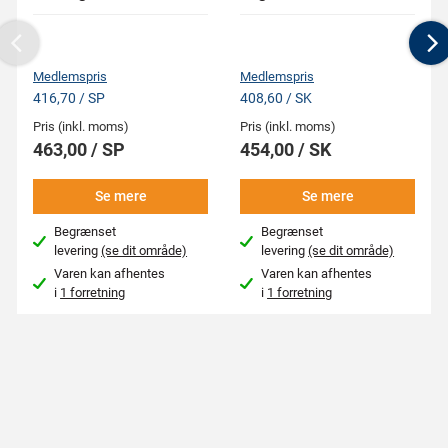
Previous
N
Medlemspris
Medlemspris
416,70 / SP
408,60 / SK
Pris (inkl. moms)
Pris (inkl. moms)
463,00 / SP
454,00 / SK
Se mere
Se mere
Begrænset
Begrænset
levering
(se dit område)
levering
(se dit område)
Varen kan afhentes
Varen kan afhentes
i
1 forretning
i
1 forretning