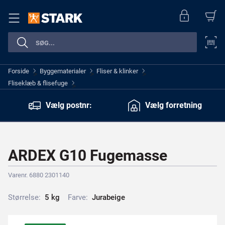
Forside
Byggematerialer
Fliser & klinker
>
>
>
Fliseklæb & flisefuge
>
Vælg postnr:
Vælg forretning
ARDEX G10 Fugemasse
Varenr. 6880 2301140
Størrelse:
5
k
g
Farve:
J
u
r
a
b
e
i
g
e