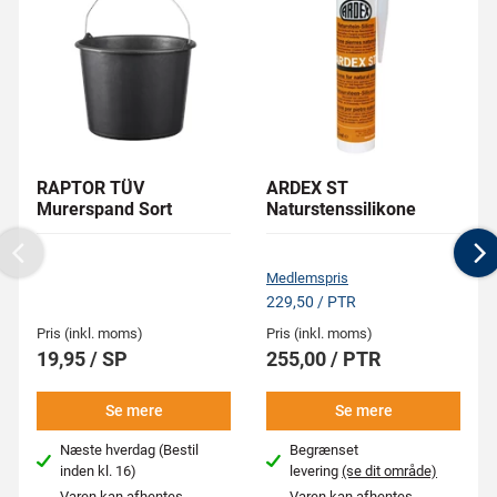
RAPTOR TÜV
ARDEX ST
Murerspand Sort
Naturstenssilikone
Previous
N
Medlemspris
229,50 / PTR
Pris (inkl. moms)
Pris (inkl. moms)
19,95 / SP
255,00 / PTR
Se mere
Se mere
Næste hverdag (Bestil
Begrænset
inden kl. 16)
levering
(se dit område)
Varen kan afhentes
Varen kan afhentes