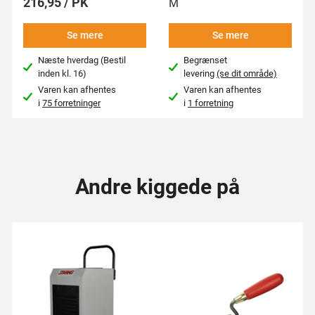
216,95 / PK
M
Se mere
Se mere
Næste hverdag (Bestil
Begrænset
inden kl. 16)
levering
(se dit område)
Varen kan afhentes
Varen kan afhentes
i
75 forretninger
i
1 forretning
Andre kiggede på