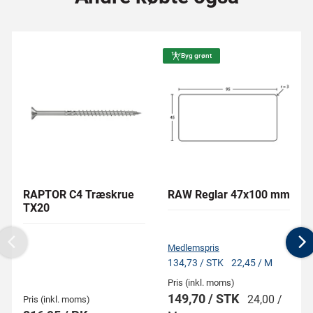
Byg grønt
RAPTOR C4 Træskrue
RAW Reglar 47x100 mm
TX20
Medlemspris
Previous
N
134,73 / STK
22,45 / M
Pris (inkl. moms)
149,70 / STK
24,00 /
Pris (inkl. moms)