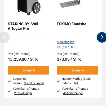
STARING DY-S90L
ESKIMO Tandske
Affugter Pro
Previous
N
Medlemspris
246,55 / STK
Pris (inkl. moms)
Pris (inkl. moms)
13.259,00 / STK
273,95 / STK
Se mere
Se mere
Begrænset
Næste hverdag (Bestil
levering
(se dit område)
inden kl. 16)
Varen kan afhentes
Varen kan afhentes
i
2 forretninger
i
46 forretninger