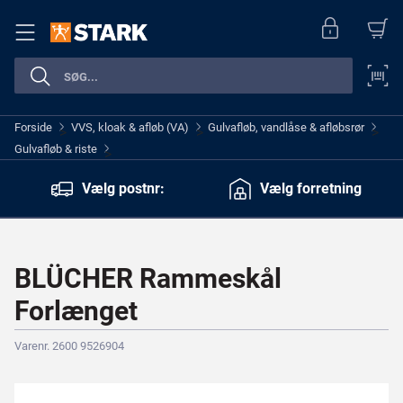
Forside
VVS, kloak & afløb (VA)
Gulvafløb, vandlåse & afløbsrør
>
>
>
Gulvafløb & riste
>
Vælg postnr:
Vælg forretning
BLÜCHER Rammeskål
Forlænget
Varenr. 2600 9526904