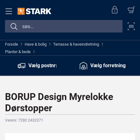
Forside
Have & bolig
Terrasse & haveindretning
>
>
>
Planter & bede
>
Vælg postnr:
Vælg forretning
BORUP Design Myrelokke
Dørstopper
Varenr. 7280 2432371