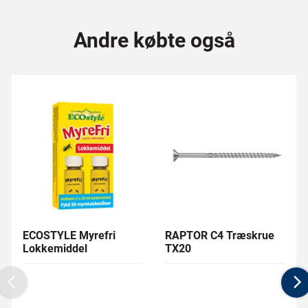
Andre købte også
ECOSTYLE Myrefri
RAPTOR C4 Træskrue
Lokkemiddel
TX20
Previous
N