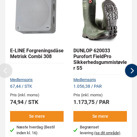
E-LINE Forgreningsdåse
DUNLOP 620033
Metrisk Combi 308
Purofort FieldPro
Sikkerhedsgummistøvle
r S5
Previous
N
Medlemspris
Medlemspris
67,44 / STK
1.056,38 / PAR
Pris (inkl. moms)
Pris (inkl. moms)
74,94 / STK
1.173,75 / PAR
Se mere
Se mere
Næste hverdag (Bestil
Begrænset
inden kl. 16)
levering
(se dit område)