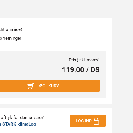
 dit område)
forretninger
Pris (inkl. moms)
119,00 / DS
LÆG I KURV
 aftryk for denne vare?
LOG IND
m STARK klimaLog