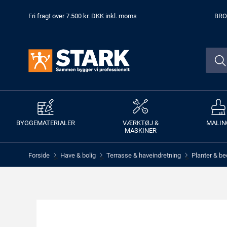
Fri fragt over 7.500 kr. DKK inkl. moms
BRO
BYGGEMATERIALER
VÆRKTØJ &
MALIN
MASKINER
Forside
Have & bolig
Terrasse & haveindretning
Planter & b
>
>
>