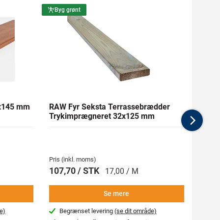
Byg grønt
Byg g
1x145 mm
RAW Fyr Seksta Terrassebrædder
Ther
Trykimprægneret 32x125 mm
mm Gl
Nex
Pris (inkl. moms)
Pris (i
107,70 / STK
269,
17,00 / M
Se mere
e)
Begrænset levering
(se dit område)
Beg