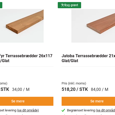
Byg grønt
yr Terrassebrædder 26x117
Jatoba Terrassebrædder 2
/Glat
Glat/Glat
 moms)
Pris (inkl. moms)
/ STK
518,20 / STK
34,00 / M
84,00 / M
Se mere
Se mere
et levering
(se dit område)
Begrænset levering
(se dit områd