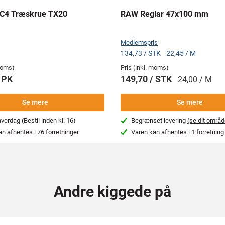
C4 Træskrue TX20
RAW Reglar 47x100 mm
Medlemspris
134,73 / STK
22,45 / M
 moms)
Pris (inkl. moms)
 PK
149,70 / STK
24,00 / M
Se mere
Se mere
erdag (Bestil inden kl. 16)
Begrænset levering
(se dit områd
an afhentes i
76 forretninger
Varen kan afhentes i
1 forretning
Andre kiggede på