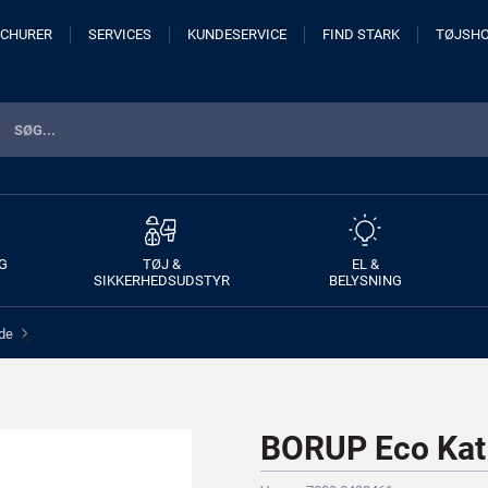
CHURER
SERVICES
KUNDESERVICE
FIND STARK
TØJSH
G
TØJ &
EL &
SIKKERHEDSUDSTYR
BELYSNING
ede
>
BORUP Eco Kat