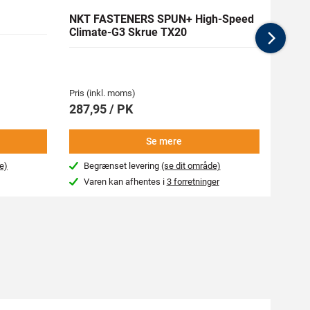
NKT FASTENERS SPUN+ High-Speed
RAPT
Climate-G3 Skrue TX20
Nex
Pris (inkl. moms)
Pris (i
287,95 / PK
19,95
Se mere
e)
Begrænset levering
(se dit område)
Næs
Varen kan afhentes i
3 forretninger
Var