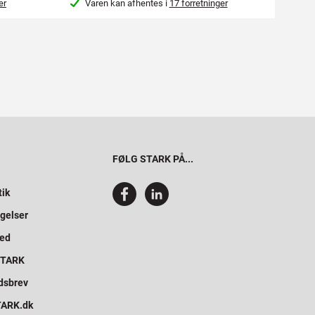
er
Varen kan afhentes i
17 forretninger
Var
FØLG STARK PÅ...
tik
gelser
hed
 STARK
dsbrev
STARK.dk