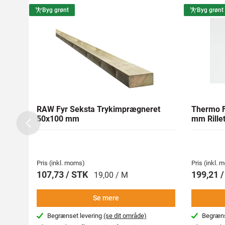
Byg grønt
Byg grønt
RAW Fyr Seksta Trykimprægneret
Thermo F
50x100 mm
mm Rillet
Previous
Pris (inkl. moms)
Pris (inkl.
107,73 / STK
199,21 
19,00 / M
Se mere
Begrænset levering
(se dit område)
Begræns