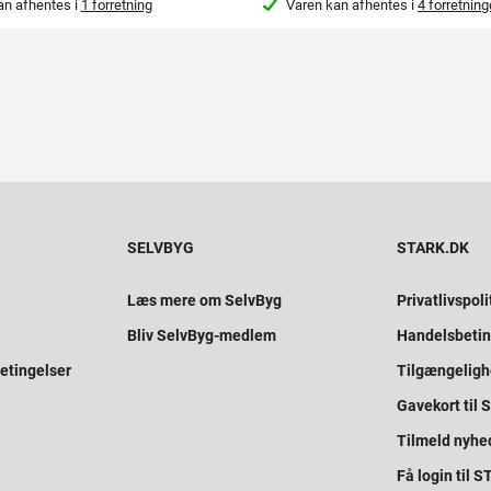
an afhentes i
1 forretning
Varen kan afhentes i
4 forretning
SELVBYG
STARK.DK
Læs mere om SelvByg
Privatlivspoli
Bliv SelvByg-medlem
Handelsbetin
etingelser
Tilgængelig
Gavekort til
Tilmeld nyhe
Få login til 