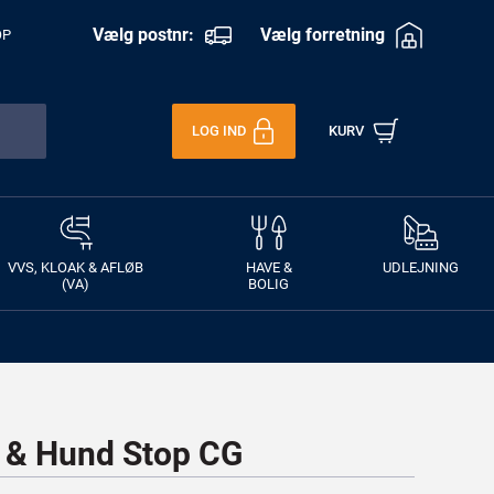
Vælg postnr:
Vælg forretning
OP
LOG IND
KURV
VVS, KLOAK & AFLØB
HAVE &
UDLEJNING
(VA)
BOLIG
 & Hund Stop CG