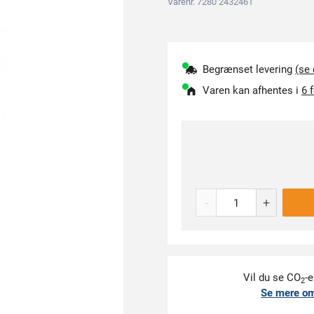
Varenr. 7280 2432461
Begrænset levering
(se
Varen kan afhentes i
6 
-
+
Vil du se CO
-e
2
Se mere o