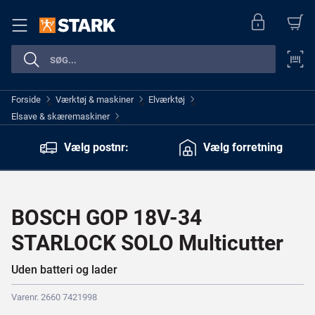
Forside
Værktøj & maskiner
Elværktøj
>
>
>
Elsave & skæremaskiner
>
Vælg postnr:
Vælg forretning
BOSCH GOP 18V-34
STARLOCK SOLO Multicutter
Uden batteri og lader
Varenr. 2660 7421998