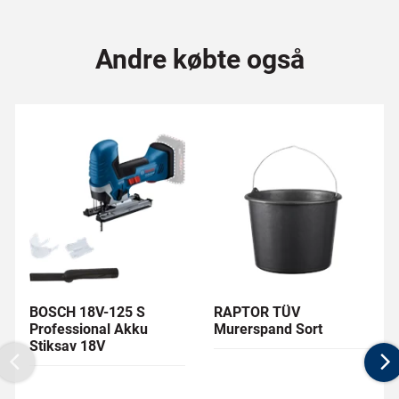
Andre købte også
BOSCH 18V-125 S
RAPTOR TÜV
Professional Akku
Murerspand Sort
Stiksav 18V
Previous
N