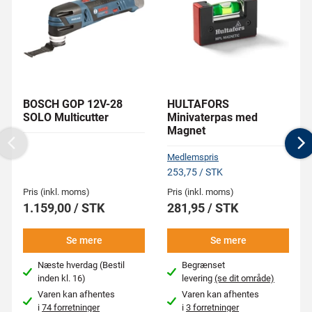
BOSCH GOP 12V-28
HULTAFORS
SOLO Multicutter
Minivaterpas med
Magnet
Previous
N
Medlemspris
253,75 / STK
Pris (inkl. moms)
Pris (inkl. moms)
1.159,00 / STK
281,95 / STK
Se mere
Se mere
Næste hverdag (Bestil
Begrænset
inden kl. 16)
levering
(se dit område)
Varen kan afhentes
Varen kan afhentes
i
74 forretninger
i
3 forretninger