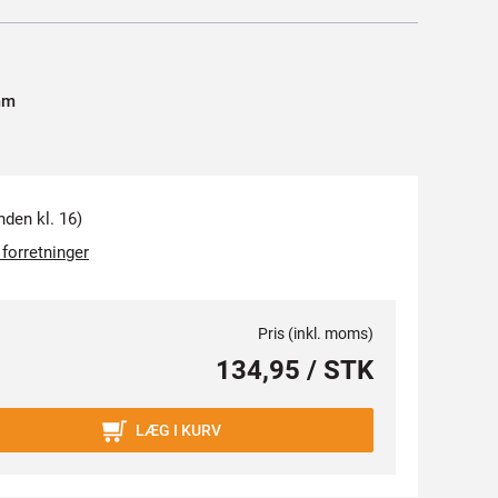
m
m
nden kl. 16)
 forretninger
Pris (inkl. moms)
134,95 / STK
LÆG I KURV