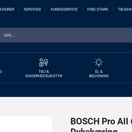
CHURER
SERVICES
KUNDESERVICE
FIND STARK
TØJSH
G
TØJ &
EL &
SIKKERHEDSUDSTYR
BELYSNING
BOSCH Pro AII 6
Dykskæring