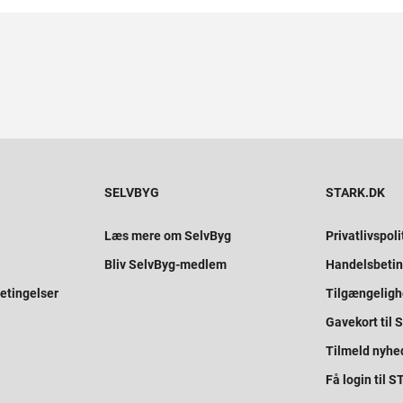
SELVBYG
STARK.DK
Læs mere om SelvByg
Privatlivspoli
Bliv SelvByg-medlem
Handelsbetin
etingelser
Tilgængelig
Gavekort til
Tilmeld nyhe
Få login til 