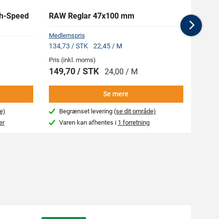
h-Speed
RAW Reglar 47x100 mm
RAPT
Nex
Medlemspris
134,73 / STK
22,45 / M
Pris (inkl. moms)
Pris (i
149,70 / STK
216,
24,00 / M
Se mere
e)
Begrænset levering
(se dit område)
Næs
er
Varen kan afhentes i
1 forretning
Var