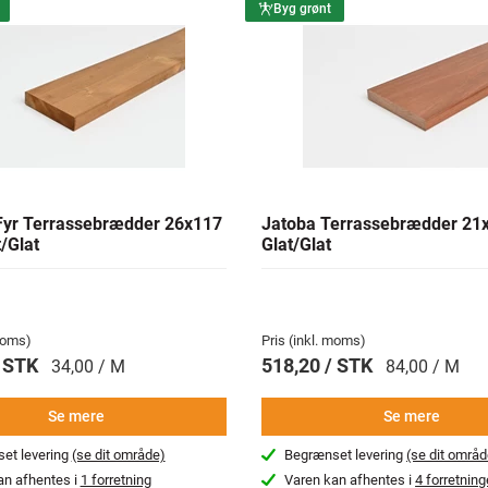
Byg grønt
yr Terrassebrædder 26x117
Jatoba Terrassebrædder 2
/Glat
Glat/Glat
 moms)
Pris (inkl. moms)
/ STK
518,20 / STK
34,00 / M
84,00 / M
Se mere
Se mere
et levering
(se dit område)
Begrænset levering
(se dit områd
an afhentes i
1 forretning
Varen kan afhentes i
4 forretning