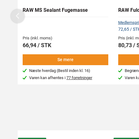
RAW MS Sealant Fugemasse
RAW Ful
Previous
Medlemspri
72,65 / S
Pris (inkl. moms)
Pris (inkl.
66,94 / STK
80,73 /
Se mere
Næste hverdag (Bestil inden kl. 16)
Begræns
Varen kan afhentes i
77 forretninger
Varen k