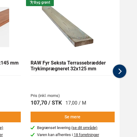
Byg grønt
Byg g
1x145 mm
RAW Fyr Seksta Terrassebrædder
Ther
Trykimprægneret 32x125 mm
mm Gl
Nex
Pris (inkl. moms)
Pris (i
107,70 / STK
269,
17,00 / M
Se mere
e)
Begrænset levering
(se dit område)
Beg
er
Varen kan afhentes i
18 forretninger
Var