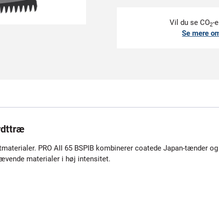
Vil du se CO
-e
2
Se mere o
rdttræ
tmaterialer. PRO AII 65 BSPIB kombinerer coatede Japan-tænder og 
rævende materialer i høj intensitet.