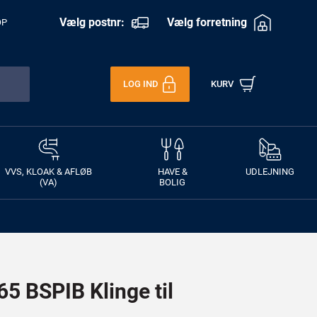
Vælg postnr:
Vælg forretning
OP
LOG IND
KURV
VVS, KLOAK & AFLØB
HAVE &
UDLEJNING
(VA)
BOLIG
5 BSPIB Klinge til