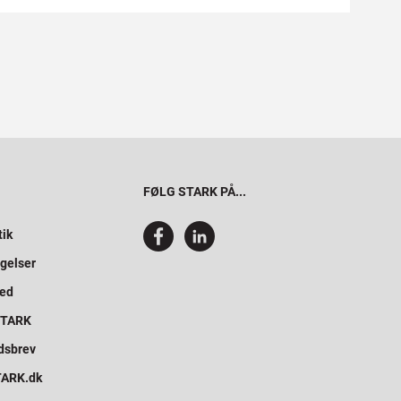
FØLG STARK PÅ...
tik
gelser
hed
 STARK
dsbrev
STARK.dk