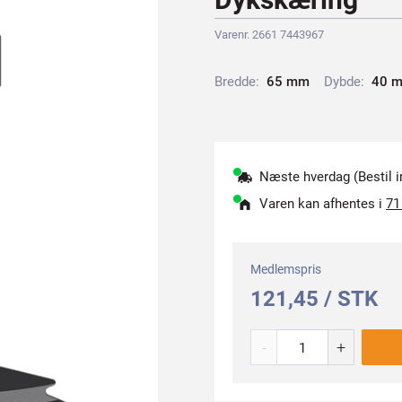
Varenr. 2661 7443967
Bredde:
6
5
m
m
Dybde:
4
0
Næste hverdag (Bestil i
Varen kan afhentes i
71
Medlemspris
121,45 / STK
-
+