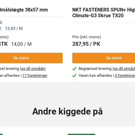
dmålslægte 38x57 mm
NKT FASTENERS SPUN+ Hig
Climate-G3 Skrue TX20
s
TK
13,45 / M
 moms)
Pris (inkl. moms)
 STK
287,95 / PK
14,00 / M
Se mere
Se mere
et levering
(se dit område)
Begrænset levering
(se dit områd
an afhentes i
17 forretninger
Varen kan afhentes i
3 forretning
Andre kiggede på