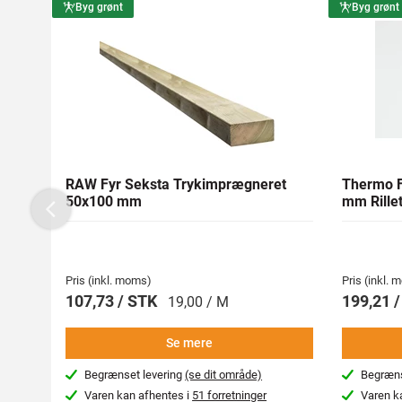
Byg grønt
Byg grønt
RAW Fyr Seksta Trykimprægneret
Thermo F
50x100 mm
mm Rillet
Previous
Pris (inkl. moms)
Pris (inkl.
107,73 / STK
199,21 
19,00 / M
Se mere
Begrænset levering
(se dit område)
Begræns
Varen kan afhentes i
51 forretninger
Varen k