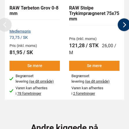
RAW Tørbeton Grov 0-8
RAW Stolpe
mm
Trykimprægneret 75x75
mm
Previous
N
Medlemspris
73,75 / SK
Pris (inkl. moms)
121,28 / STK
26,00 /
Pris (inkl. moms)
81,95 / SK
M
Se mere
Se mere
Begrænset
Begrænset
levering
(se dit område)
levering
(se dit område)
Varen kan afhentes
Varen kan afhentes
i
78 forretninger
i
2 forretninger
Andre kiggede på