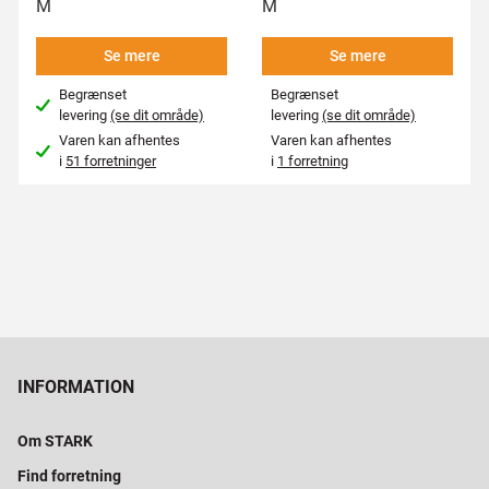
M
M
Se mere
Se mere
Begrænset
Begrænset
levering
(se dit område)
levering
(se dit område)
Varen kan afhentes
Varen kan afhentes
i
51 forretninger
i
1 forretning
INFORMATION
Om STARK
Find forretning