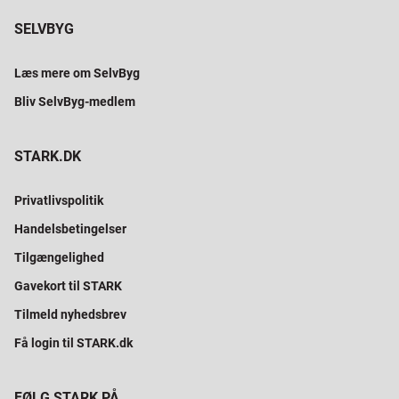
SELVBYG
Læs mere om SelvByg
Bliv SelvByg-medlem
STARK.DK
Privatlivspolitik
Handelsbetingelser
Tilgængelighed
Gavekort til STARK
Tilmeld nyhedsbrev
Få login til STARK.dk
FØLG STARK PÅ...