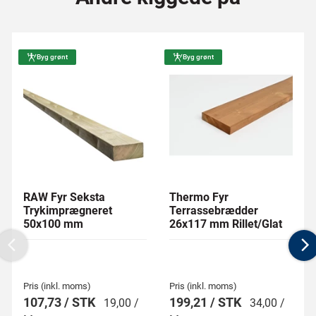
Byg grønt
Byg grønt
RAW Fyr Seksta
Thermo Fyr
Trykimprægneret
Terrassebrædder
50x100 mm
26x117 mm Rillet/Glat
Previous
N
Pris (inkl. moms)
Pris (inkl. moms)
107,73 / STK
199,21 / STK
19,00 /
34,00 /