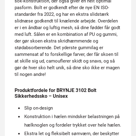
sok-konstruktion, der også giver en helt optimal
pasform. Bolt er godkendt efter de nye EN ISO-
standarder fra 2022, og har en ekstra slidstærk
slidnæse godkendt til knælende arbejde. Overdelen
er i en åndbar og luftig mesh, så dine fødder får godt
med luft. Sålen er en kombination af PU og gummi,
der gør skoen ekstra skridhæmmende og
stødabsorberende. Det yderste gummilag er
sammensat af to forskellige farver, der får skoen til
at skille sig ud, camouflerer skidt og snavs, og så
gør de hver sko helt unik, så dine sko ikke er magen
til nogen andre!
Produktfordele for BRYNJE 3102 Bolt
Sikkerhedssko – Unisex
Slip on-design
Konstruktion i hælen mindsker belastningen på
hælknoglen og fordeler trykket over hele hælen.
Ekstra let og fleksibelt sømværn, der beskytter