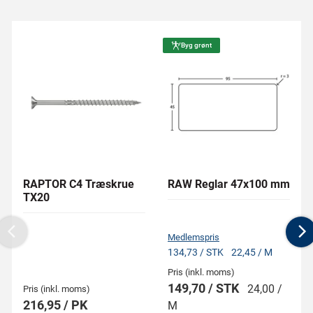
Byg grønt
RAPTOR C4 Træskrue
RAW Reglar 47x100 mm
TX20
Medlemspris
Previous
N
134,73 / STK
22,45 / M
Pris (inkl. moms)
149,70 / STK
24,00 /
Pris (inkl. moms)
216,95 / PK
M