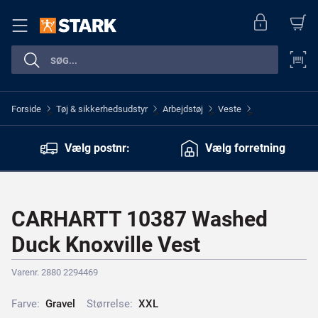
Forside
Tøj & sikkerhedsudstyr
Arbejdstøj
Veste
>
>
>
>
Vælg postnr:
Vælg forretning
CARHARTT 10387 Washed
Duck Knoxville Vest
Varenr. 2880 2294469
Farve:
G
r
a
v
e
l
Størrelse:
X
X
L