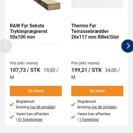
RAW Fyr Seksta
Thermo Fyr
Trykimprægneret
Terrassebrædder
50x100 mm
26x117 mm Rillet/Glat
Previous
N
Pris (inkl. moms)
Pris (inkl. moms)
107,73 / STK
199,21 / STK
19,00 /
34,00 /
M
M
Se mere
Se mere
Begrænset
Begrænset
levering
(se dit område)
levering
(se dit område)
Varen kan afhentes
Varen kan afhentes
i
51 forretninger
i
1 forretning