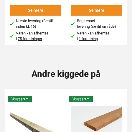
Se mere
Se mere
Næste hverdag (Bestil
Begrænset
inden kl. 16)
levering
(se dit område)
Varen kan afhentes
Varen kan afhentes
i
75 forretninger
i
1 forretning
Andre kiggede på
Byg grønt
Byg grønt