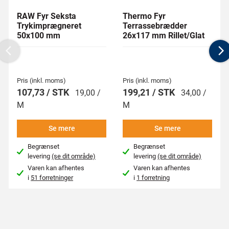
RAW Fyr Seksta
Thermo Fyr
Trykimprægneret
Terrassebrædder
50x100 mm
26x117 mm Rillet/Glat
Previous
N
Pris (inkl. moms)
Pris (inkl. moms)
107,73 / STK
199,21 / STK
19,00 /
34,00 /
M
M
Se mere
Se mere
Begrænset
Begrænset
levering
(se dit område)
levering
(se dit område)
Varen kan afhentes
Varen kan afhentes
i
51 forretninger
i
1 forretning