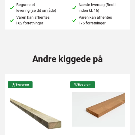
Begrænset
Næste hverdag (Bestil
levering
(se dit område)
inden kl. 16)
Varen kan afhentes
Varen kan afhentes
i
62 forretninger
i
75 forretninger
Andre kiggede på
Byg grønt
Byg grønt