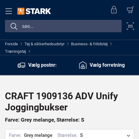
Forside
Tøj & sikkerhedsudstyr
Business- & fritidstøj
>
>
>
Træningstøj
>
Vælg postnr:
Vælg forretning
CRAFT 1909136 ADV Unify
Joggingbukser
Farve: Grey melange, Størrelse: S
Farve:
Grey melange
Størrelse:
S