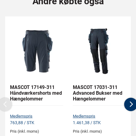
Andre købte også
MASCOT 17149-311
MASCOT 17031-311
Håndværkershorts med
Advanced Bukser med
Hængelommer
Hængelommer
Previous
N
Medlemspris
Medlemspris
763,88 / STK
1.461,38 / STK
Pris (inkl. moms)
Pris (inkl. moms)