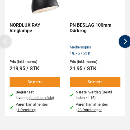
NORDLUX RAY
PN BESLAG 100mm
Væglampe
Dørkrog
Previous
N
Medlemspris
19,75 / STK
Pris (inkl. moms)
Pris (inkl. moms)
219,95 / STK
21,95 / STK
Se mere
Se mere
Begrænset
Næste hverdag (Bestil
levering
(se dit område)
inden kl. 16)
Varen kan afhentes
Varen kan afhentes
i
1 forretning
i
28 forretninger