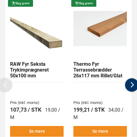
Byg grønt
Byg grønt
RAW Fyr Seksta
Thermo Fyr
Trykimprægneret
Terrassebrædder
50x100 mm
26x117 mm Rillet/Glat
Previous
N
Pris (inkl. moms)
Pris (inkl. moms)
107,73 / STK
199,21 / STK
19,00 /
34,00 /
M
M
Se mere
Se mere