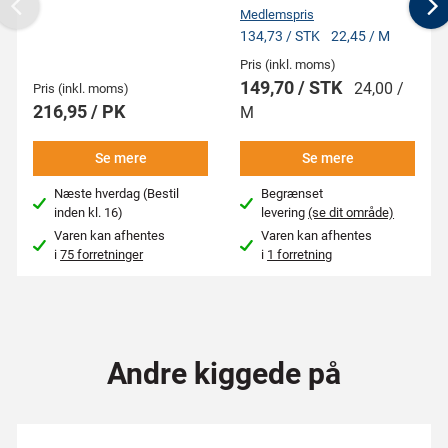
Medlemspris
Previous
N
134,73 / STK
22,45 / M
Pris (inkl. moms)
149,70 / STK
24,00 /
Pris (inkl. moms)
216,95 / PK
M
Se mere
Se mere
Næste hverdag (Bestil
Begrænset
inden kl. 16)
levering
(se dit område)
Varen kan afhentes
Varen kan afhentes
i
75 forretninger
i
1 forretning
Andre kiggede på