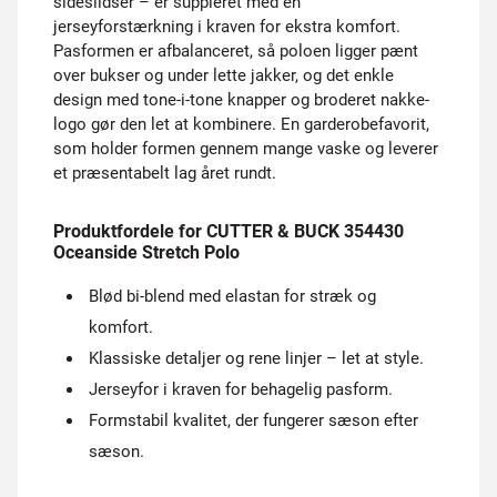
sideslidser – er suppleret med en
jerseyforstærkning i kraven for ekstra komfort.
Pasformen er afbalanceret, så poloen ligger pænt
over bukser og under lette jakker, og det enkle
design med tone-i-tone knapper og broderet nakke­
logo gør den let at kombinere. En garderobefavorit,
som holder formen gennem mange vaske og leverer
et præsentabelt lag året rundt.
Produktfordele for CUTTER & BUCK 354430
Oceanside Stretch Polo
Blød bi-blend med elastan for stræk og
komfort.
Klassiske detaljer og rene linjer – let at style.
Jerseyfor i kraven for behagelig pasform.
Formstabil kvalitet, der fungerer sæson efter
sæson.