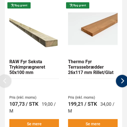
Byg grønt
Byg grønt
RAW Fyr Seksta
Thermo Fyr
Trykimprægneret
Terrassebrædder
50x100 mm
26x117 mm Rillet/Glat
Previous
N
Pris (inkl. moms)
Pris (inkl. moms)
107,73 / STK
199,21 / STK
19,00 /
34,00 /
M
M
Se mere
Se mere