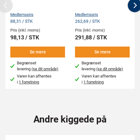
Previous
N
Medlemspris
Medlemspris
88,31 / STK
262,69 / STK
Pris (inkl. moms)
Pris (inkl. moms)
98,13 / STK
291,88 / STK
Se mere
Se mere
Begrænset
Begrænset
levering
(se dit område)
levering
(se dit område)
Varen kan afhentes
Varen kan afhentes
i
1 forretning
i
1 forretning
Andre kiggede på