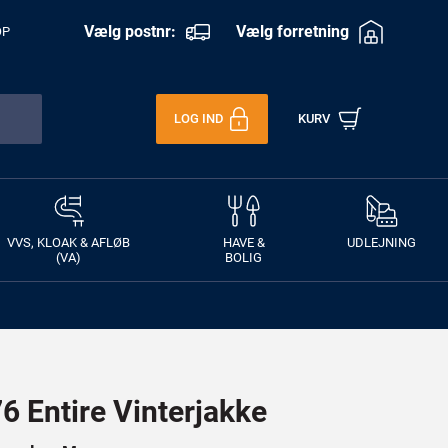
Vælg postnr:
Vælg forretning
OP
LOG IND
KURV
VVS, KLOAK & AFLØB
HAVE &
UDLEJNING
(VA)
BOLIG
 Entire Vinterjakke