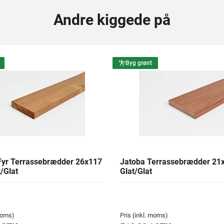
Andre kiggede på
Byg grønt
yr Terrassebrædder 26x117
Jatoba Terrassebrædder 2
/Glat
Glat/Glat
 moms)
Pris (inkl. moms)