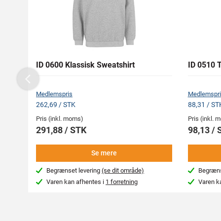
ID 0600 Klassisk Sweatshirt
ID 0510 
Previous
Medlemspris
Medlemspri
262,69 / STK
88,31 / ST
Pris (inkl. moms)
Pris (inkl.
291,88 / STK
98,13 / 
Se mere
Begrænset levering
(se dit område)
Begræns
Varen kan afhentes i
1 forretning
Varen k