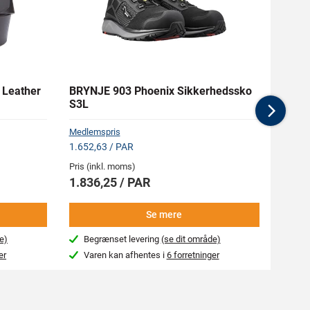
 Leather
BRYNJE 903 Phoenix Sikkerhedssko
MASC
S3L
Nex
Medlemspris
Medlem
1.652,63 / PAR
173,25
Pris (inkl. moms)
Pris (i
1.836,25 / PAR
192,
Se mere
e)
Begrænset levering
(se dit område)
4-7
er
Varen kan afhentes i
6 forretninger
Kon