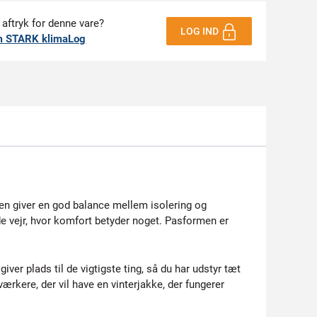
 aftryk for denne vare?
LOG IND
m STARK klimaLog
kken giver en god balance mellem isolering og
de vejr, hvor komfort betyder noget. Pasformen er
ver plads til de vigtigste ting, så du har udstyr tæt
ærkere, der vil have en vinterjakke, der fungerer