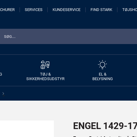
CHURER
SERVICES
KUNDESERVICE
FIND STARK
TØJSH
G
TØJ &
EL &
SIKKERHEDSUDSTYR
BELYSNING
>
ENGEL 1429-176