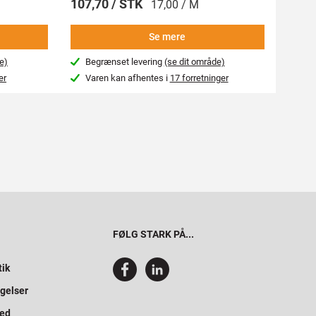
107,70 / STK
269,
17,00 / M
Se mere
e)
Begrænset levering
(se dit område)
Beg
er
Varen kan afhentes i
17 forretninger
Var
FØLG STARK PÅ...
tik
gelser
hed