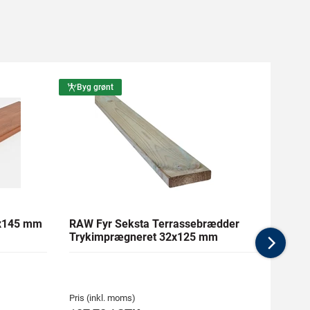
Byg grønt
Byg g
1x145 mm
RAW Fyr Seksta Terrassebrædder
Ther
Trykimprægneret 32x125 mm
mm Gl
Nex
Pris (inkl. moms)
Pris (i