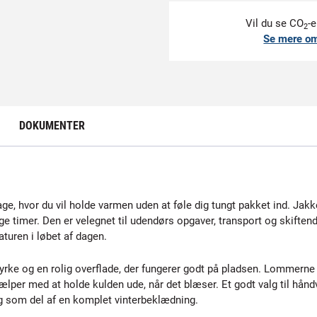
Vil du se CO
-e
2
Se mere o
DOKUMENTER
age, hvor du vil holde varmen uden at føle dig tungt pakket ind. Ja
ge timer. Den er velegnet til udendørs opgaver, transport og skiften
aturen i løbet af dagen.
yrke og en rolig overflade, der fungerer godt på pladsen. Lommerne gi
lper med at holde kulden ude, når det blæser. Et godt valg til håndv
g som del af en komplet vinterbeklædning.