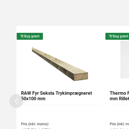
Byg grønt
Byg grønt
RAW Fyr Seksta Trykimprægneret
Thermo F
50x100 mm
mm Rillet
Previous
Pris (inkl. moms)
Pris (inkl.