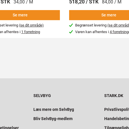
/ STK
518,20 / STK
34,00 / M
84,00 / M
Se mere
Se mere
et levering
(se dit område)
Begrænset levering
(se dit områd
an afhentes i
1 forretning
Varen kan afhentes i
4 forretning
SELVBYG
STARK.DK
Læs mere om SelvByg
Privatlivspoli
Bliv SelvByg-medlem
Handelsbetin
etingelser
Tilgængelig