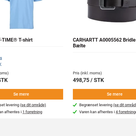
T-TIME® T-shirt
CARHARTT A0005562 Bridle
Bælte
s
K
 moms)
Pris (inkl. moms)
STK
498,75 / STK
Se mere
Se mere
et levering
(se dit område)
Begrænset levering
(se dit områd
an afhentes i
1 forretning
Varen kan afhentes i
4 forretning