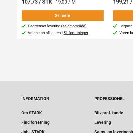
107,73 / STK
199,21 
19,00 / M
Se mere
Begrænset levering
(se dit område)
Begræns
Varen kan afhentes i
51 forretninger
Varen k
INFORMATION
PROFESSIONEL
Om STARK
Bliv prof-kunde
Find forretning
Levering
Job i STARK
Salgs- og leveringsb