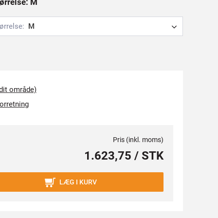
tørrelse: M
ørrelse:
M
 dit område)
forretning
Pris (inkl. moms)
1.623,75 / STK
LÆG I KURV