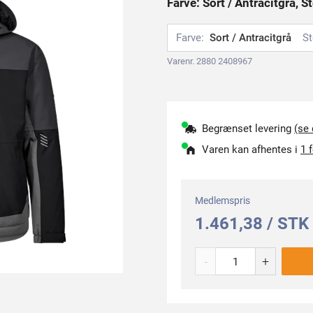
Farve: Sort / Antracitgrå, S
Farve:
Sort / Antracitgrå
St
Varenr. 2880 2408967
Begrænset levering
(se
Varen kan afhentes i
1 
Medlemspris
1.461,38 / STK
-
+