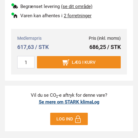
Begrænset levering
(se dit område)
Varen kan afhentes i
2 forretninger
Medlemspris
Pris (inkl. moms)
617,63 / STK
686,25 / STK
LÆG I KURV
Vil du se CO
-e aftryk for denne vare?
2
Se mere om STARK klimaLog
LOG IND