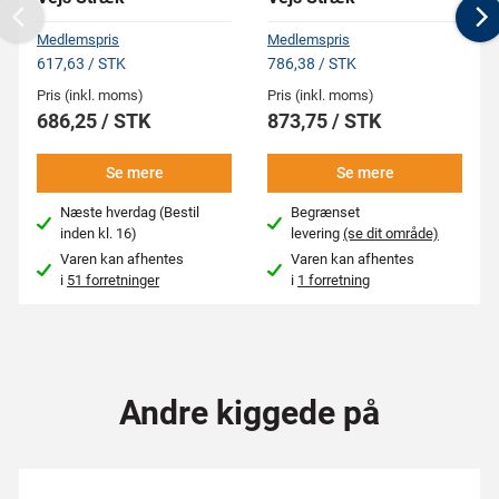
Previous
N
Medlemspris
Medlemspris
617,63 / STK
786,38 / STK
Pris (inkl. moms)
Pris (inkl. moms)
686,25 / STK
873,75 / STK
Se mere
Se mere
Næste hverdag (Bestil
Begrænset
inden kl. 16)
levering
(se dit område)
Varen kan afhentes
Varen kan afhentes
i
51 forretninger
i
1 forretning
Andre kiggede på