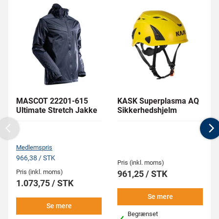
MASCOT 22201-615
KASK Superplasma AQ
Ultimate Stretch Jakke
Sikkerhedshjelm
Previous
N
Medlemspris
966,38 / STK
Pris (inkl. moms)
Pris (inkl. moms)
961,25 / STK
1.073,75 / STK
Se mere
Se mere
Begrænset