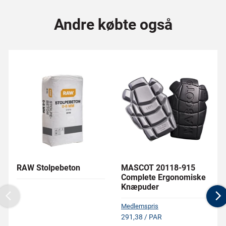
Andre købte også
RAW Stolpebeton
MASCOT 20118-915
Complete Ergonomiske
Knæpuder
Previous
N
Medlemspris
291,38 / PAR