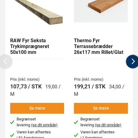
RAW Fyr Seksta
Thermo Fyr
Trykimprægneret
Terrassebrædder
50x100 mm
26x117 mm Rillet/Glat
Previous
N
Pris (inkl. moms)
Pris (inkl. moms)
107,73 / STK
199,21 / STK
19,00 /
34,00 /
M
M
Se mere
Se mere
Begrænset
Begrænset
levering
(se dit område)
levering
(se dit område)
Varen kan afhentes
Varen kan afhentes
i
51 forretninger
i
1 forretning