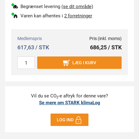
Begrænset levering
(se dit område)
Varen kan afhentes i
2 forretninger
Medlemspris
Pris (inkl. moms)
617,63 / STK
686,25 / STK
LÆG I KURV
Vil du se CO
-e aftryk for denne vare?
2
Se mere om STARK klimaLog
LOG IND