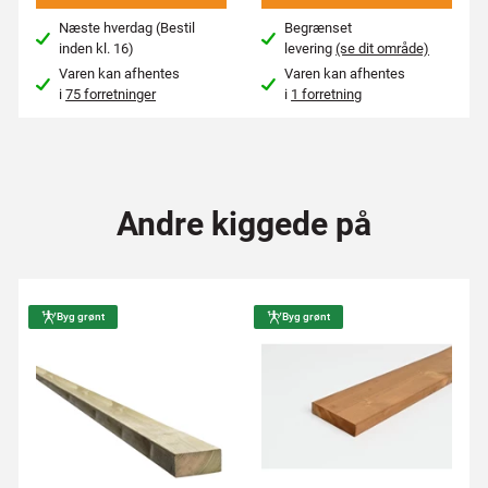
Næste hverdag (Bestil
Begrænset
inden kl. 16)
levering
(se dit område)
Varen kan afhentes
Varen kan afhentes
i
75 forretninger
i
1 forretning
Andre kiggede på
Byg grønt
Byg grønt