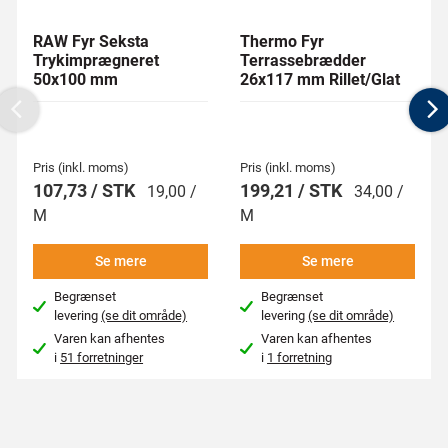
RAW Fyr Seksta
Thermo Fyr
Trykimprægneret
Terrassebrædder
50x100 mm
26x117 mm Rillet/Glat
Previous
N
Pris (inkl. moms)
Pris (inkl. moms)
107,73 / STK
199,21 / STK
19,00 /
34,00 /
M
M
Se mere
Se mere
Begrænset
Begrænset
levering
(se dit område)
levering
(se dit område)
Varen kan afhentes
Varen kan afhentes
i
51 forretninger
i
1 forretning