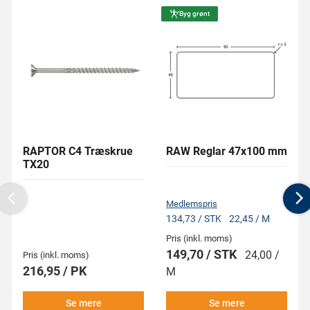
Byg grønt
RAPTOR C4 Træskrue
RAW Reglar 47x100 mm
TX20
Medlemspris
Previous
N
134,73 / STK
22,45 / M
Pris (inkl. moms)
149,70 / STK
24,00 /
Pris (inkl. moms)
216,95 / PK
M
Se mere
Se mere