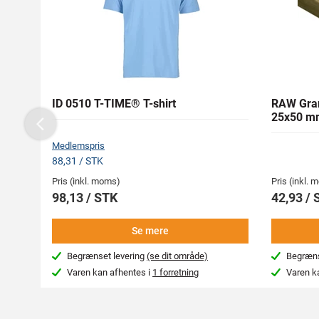
ID 0510 T-TIME® T-shirt
RAW Gran
25x50 m
Previous
Medlemspris
88,31 / STK
Pris (inkl. moms)
Pris (inkl.
98,13 / STK
42,93 /
Se mere
Begrænset levering
(se dit område)
Begræns
Varen kan afhentes i
1 forretning
Varen k