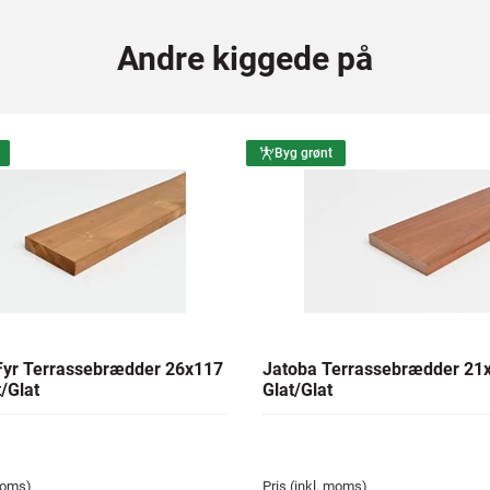
Andre kiggede på
Byg grønt
yr Terrassebrædder 26x117
Jatoba Terrassebrædder 2
/Glat
Glat/Glat
 moms)
Pris (inkl. moms)