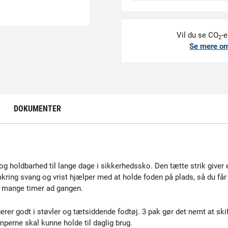
Vil du se CO
-e
2
Se mere o
DOKUMENTER
 og holdbarhed til lange dage i sikkerhedssko. Den tætte strik giver
omkring svang og vrist hjælper med at holde foden på plads, så du 
es mange timer ad gangen.
erer godt i støvler og tætsiddende fodtøj. 3 pak gør det nemt at skif
ømperne skal kunne holde til daglig brug.