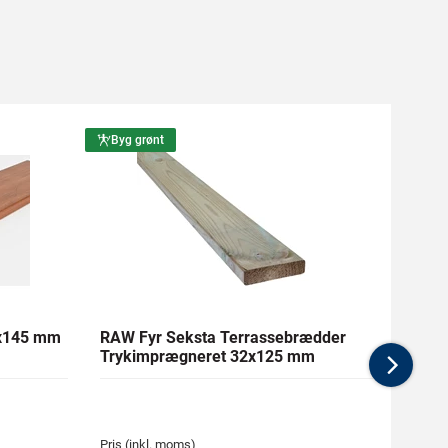
Byg grønt
Byg g
1x145 mm
RAW Fyr Seksta Terrassebrædder
Ther
Trykimprægneret 32x125 mm
mm Gl
Nex
Pris (inkl. moms)
Pris (i