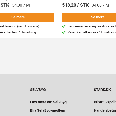
/ STK
518,20 / STK
34,00 / M
84,00 / M
Se mere
Se mere
et levering
(se dit område)
Begrænset levering
(se dit områd
an afhentes i
1 forretning
Varen kan afhentes i
4 forretning
SELVBYG
STARK.DK
Læs mere om SelvByg
Privatlivspoli
Bliv SelvByg-medlem
Handelsbetin