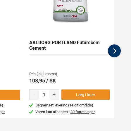
AALBORG PORTLAND Futurecem
MASC
Cement
med 
Nex
Medlem
235,13
Pris (inkl. moms)
Pris (i
103,95 / SK
261,
-
+
-
Læg i kurv
e)
Begrænset levering
(se dit område)
Næs
ger
Varen kan afhentes i
80 forretninger
Var