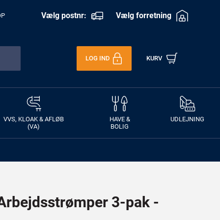
Vælg postnr:
Vælg forretning
OP
LOG IND
KURV
VVS, KLOAK & AFLØB
HAVE &
UDLEJNING
(VA)
BOLIG
rbejdsstrømper 3-pak -