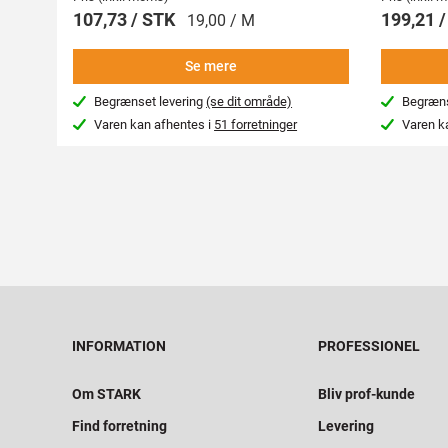
107,73 / STK
199,21 
19,00 / M
Se mere
Begrænset levering
(se dit område)
Begræns
Varen kan afhentes i
51 forretninger
Varen k
INFORMATION
PROFESSIONEL
Om STARK
Bliv prof-kunde
Find forretning
Levering