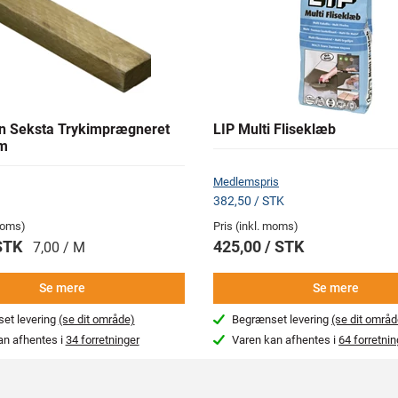
 Seksta Trykimprægneret
LIP Multi Fliseklæb
m
Medlemspris
382,50 / STK
 moms)
Pris (inkl. moms)
 STK
425,00 / STK
7,00 / M
Se mere
Se mere
et levering
(se dit område)
Begrænset levering
(se dit områd
an afhentes i
34 forretninger
Varen kan afhentes i
64 forretnin