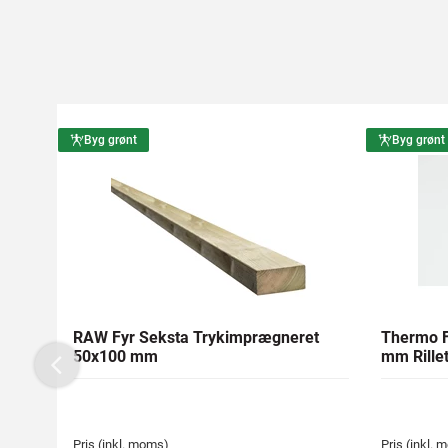
Byg grønt
Byg grønt
RAW Fyr Seksta Trykimprægneret
Thermo F
50x100 mm
mm Rillet
Previous
Pris (inkl. moms)
Pris (inkl.