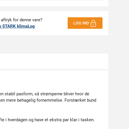
 aftryk for denne vare?
LOG IND
m STARK klimaLog
 en stabil pasform, så strømperne bliver hvor de
får en mere behagelig fornemmelse. Forstærket bund
te i hverdagen og have et ekstra par klar i tasken.