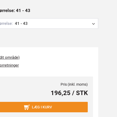
ørrelse: 41 - 43
ørrelse:
41 - 43
 dit område)
forretninger
Pris (inkl. moms)
196,25 / STK
LÆG I KURV