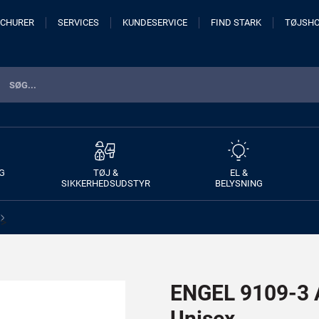
CHURER
SERVICES
KUNDESERVICE
FIND STARK
TØJSH
G
TØJ &
EL &
SIKKERHEDSUDSTYR
BELYSNING
>
ENGEL 9109-3 A
Unisex