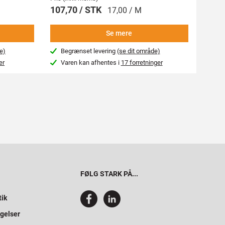
107,70 / STK
269,
17,00 / M
Se mere
e)
Begrænset levering
(se dit område)
Beg
er
Varen kan afhentes i
17 forretninger
Var
FØLG STARK PÅ...
tik
gelser