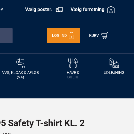
Vælg postnr:
Vælg forretning
OP
LOG IND
KURV
VVS, KLOAK & AFLØB
HAVE &
UDLEJNING
(VA)
BOLIG
 Safety T-shirt KL. 2