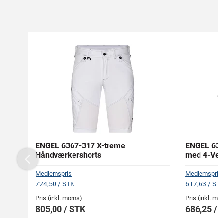
ENGEL 6367-317 X-treme
ENGEL 63
Håndværkershorts
med 4-Ve
Previous
Medlemspris
Medlemspri
724,50 / STK
617,63 / S
Pris (inkl. moms)
Pris (inkl.
805,00 / STK
686,25 