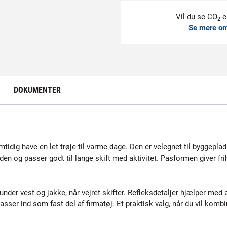
Vil du se CO
-e
2
Se mere o
DOKUMENTER
amtidig have en let trøje til varme dage. Den er velegnet til byggeplads
uden og passer godt til lange skift med aktivitet. Pasformen giver fri
 under vest og jakke, når vejret skifter. Refleksdetaljer hjælper med
ser ind som fast del af firmatøj. Et praktisk valg, når du vil kombi