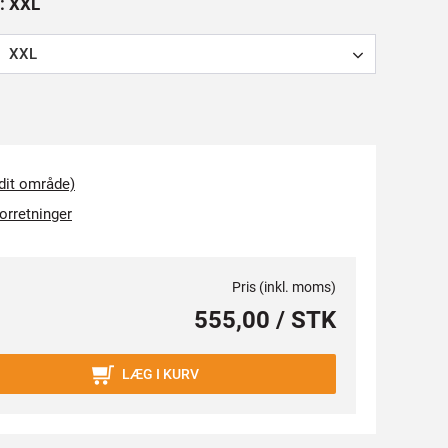
e: XXL
:
XXL
 dit område)
forretninger
Pris (inkl. moms)
555,00 / STK
LÆG I KURV