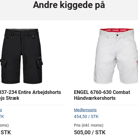
Andre kiggede på
37-234 Entire Arbejdshorts
ENGEL 6760-630 Combat
js Stræk
Håndværkershorts
s
Medlemspris
TK
454,50 / STK
 moms)
Pris (inkl. moms)
/ STK
505,00 / STK