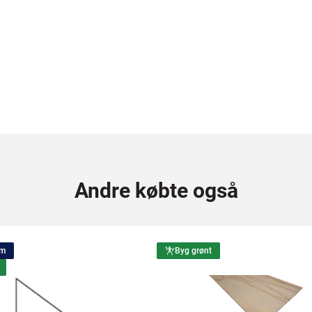
Andre købte også
 m
Byg grønt