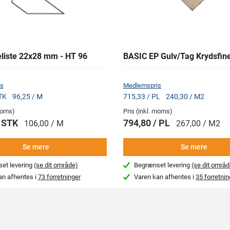
liste 22x28 mm - HT 96
BASIC EP Gulv/Tag Krydsfin
s
Medlemspris
STK
96,25 / M
715,33 / PL
240,30 / M2
 moms)
Pris (inkl. moms)
/ STK
794,80 / PL
106,00 / M
267,00 / M2
Se mere
Se mere
et levering
(se dit område)
Begrænset levering
(se dit områd
an afhentes i
73 forretninger
Varen kan afhentes i
35 forretnin