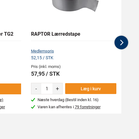
er TG2
RAPTOR Lærredstape
Grå P
Nex
Medlemspris
Medlem
52,15 / STK
98,05 
Pris (inkl. moms)
Pris (i
57,95 / STK
108,
-
+
Læg i kurv
e)
Næste hverdag (Bestil inden kl. 16)
Næs
ger
Varen kan afhentes i
79 forretninger
Var