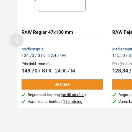
RAW Reglar 47x100 mm
RAW Feje
Previous
Medlemspris
Medlemspri
134,73 / STK
22,45 / M
115,50 / 
Pris (inkl. moms)
Pris (inkl.
149,70 / STK
128,34 
24,00 / M
Se mere
Begrænset levering
(se dit område)
Begræns
Varen kan afhentes i
1 forretning
Varen k