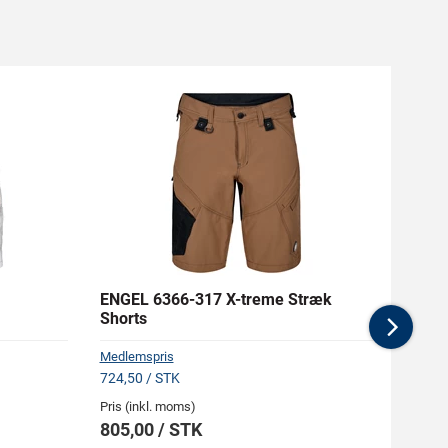
ENGEL 6366-317 X-treme Stræk
CARH
Shorts
Zip T-
Nex
Medlemspris
724,50 / STK
Pris (inkl. moms)
Pris (i
805,00 / STK
686,