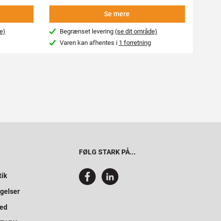
Se mere
e)
Begrænset levering
(se dit område)
Beg
Varen kan afhentes i
1 forretning
Var
FØLG STARK PÅ...
tik
gelser
hed