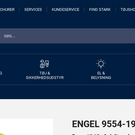
CHURER
SERVICES
KUNDESERVICE
FIND STARK
TØJSH
G
TØJ &
EL &
SIKKERHEDSUDSTYR
BELYSNING
ENGEL 9554-195