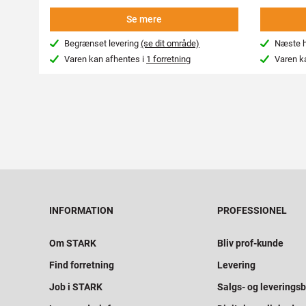
Se mere
Begrænset levering
(se dit område)
Næste hv
Varen kan afhentes i
1 forretning
Varen k
INFORMATION
PROFESSIONEL
Om STARK
Bliv prof-kunde
Find forretning
Levering
Job i STARK
Salgs- og leveringsb