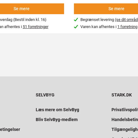
Se mere
Se mere
erdag (Bestil inden kl. 16)
Begrænset levering
(se dit områd
an afhentes i
51 forretninger
Varen kan afhentes i
1 forretning
SELVBYG
STARK.DK
Læs mere om SelvByg
Privatlivspoli
Bliv SelvByg-medlem
Handelsbetin
etingelser
Tilgængelig