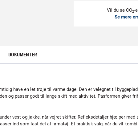
Vil du se CO
-e
2
Se mere o
DOKUMENTER
amtidig have en let trøje til varme dage. Den er velegnet til byggeplads
uden og passer godt til lange skift med aktivitet. Pasformen giver fri
 under vest og jakke, når vejret skifter. Refleksdetaljer hjælper med
ser ind som fast del af firmatøj. Et praktisk valg, når du vil kombi