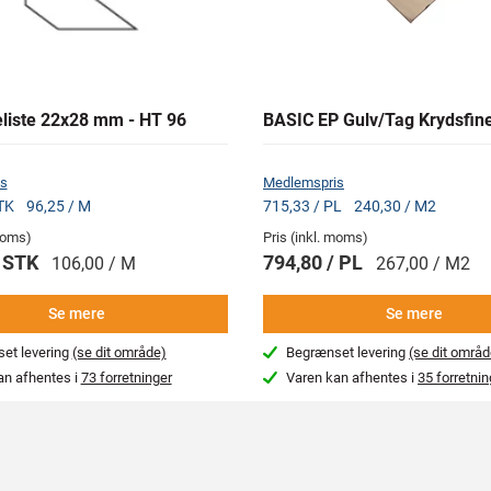
liste 22x28 mm - HT 96
BASIC EP Gulv/Tag Krydsfin
s
Medlemspris
STK
96,25 / M
715,33 / PL
240,30 / M2
 moms)
Pris (inkl. moms)
/ STK
794,80 / PL
106,00 / M
267,00 / M2
Se mere
Se mere
et levering
(se dit område)
Begrænset levering
(se dit områd
an afhentes i
73 forretninger
Varen kan afhentes i
35 forretnin