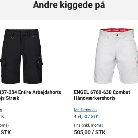
Andre kiggede på
37-234 Entire Arbejdshorts
ENGEL 6760-630 Combat
js Stræk
Håndværkershorts
s
Medlemspris
TK
454,50 / STK
 moms)
Pris (inkl. moms)
/ STK
505,00 / STK