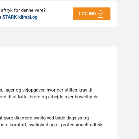
 aftryk for denne vare?
LOG IND
m STARK klimaLog
, lager og vejopgaver, hvor der stilles krav til
hed til at løfte, bære og arbejde over hovedhøjde
 at gøre dig mere synlig ved både dagslys og
nere komfort, synlighed og et professionelt udtryk.