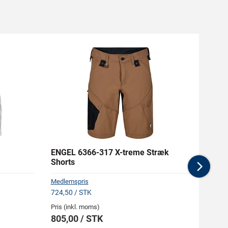
ENGEL 6366-317 X-treme Stræk
CARH
Shorts
Zip T-
Nex
Medlemspris
724,50 / STK
Pris (inkl. moms)
Pris (i
805,00 / STK
686,