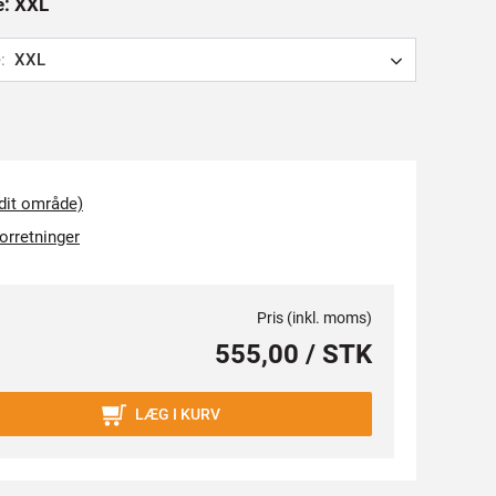
e: XXL
:
XXL
 dit område)
forretninger
Pris (inkl. moms)
555,00 / STK
LÆG I KURV