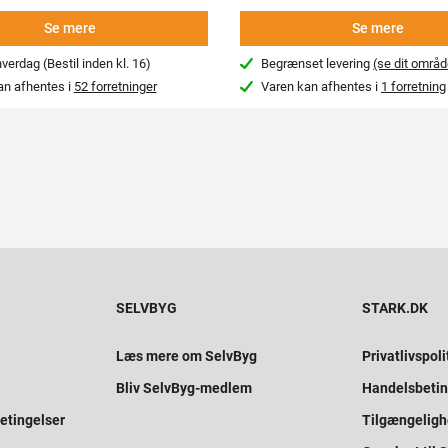
Se mere
Se mere
erdag (Bestil inden kl. 16)
Begrænset levering
(se dit områd
an afhentes i
52 forretninger
Varen kan afhentes i
1 forretning
SELVBYG
STARK.DK
Læs mere om SelvByg
Privatlivspoli
Bliv SelvByg-medlem
Handelsbetin
etingelser
Tilgængelig