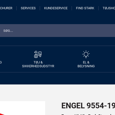
CHURER
SERVICES
KUNDESERVICE
FIND STARK
TØJSH
G
TØJ &
EL &
SIKKERHEDSUDSTYR
BELYSNING
ENGEL 9554-195