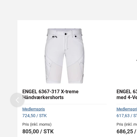
ENGEL 6367-317 X-treme
ENGEL 63
Håndværkershorts
med 4-Ve
Previous
Medlemspris
Medlemspri
724,50 / STK
617,63 / S
Pris (inkl. moms)
Pris (inkl.
805,00 / STK
686,25 