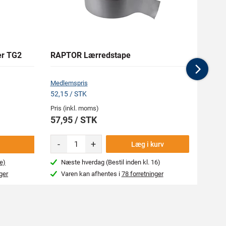
er TG2
RAPTOR Lærredstape
Grå P
Nex
Medlemspris
Medlem
52,15 / STK
98,05 
Pris (inkl. moms)
Pris (i
57,95 / STK
108,
-
+
Læg i kurv
e)
Næste hverdag (Bestil inden kl. 16)
Næs
ger
Varen kan afhentes i
78 forretninger
Var