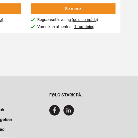
Se mere
e)
Begrænset levering
(se dit område)
Beg
Varen kan afhentes i
1 forretning
Var
FØLG STARK PÅ...
tik
gelser
hed