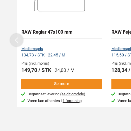
RAW Reglar 47x100 mm
RAW Feje
Previous
Medlemspris
Medlemspri
134,73 / STK
22,45 / M
115,50 / 
Pris (inkl. moms)
Pris (inkl.
149,70 / STK
128,34 
24,00 / M
Se mere
Begrænset levering
(se dit område)
Begræns
Varen kan afhentes i
1 forretning
Varen k