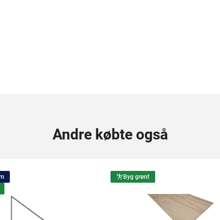
Andre købte også
 m
Byg grønt