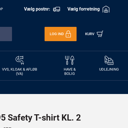
Vælg postnr:
Vælg forretning
OP
LOG IND
KURV
VVS, KLOAK & AFLØB
HAVE &
UDLEJNING
(VA)
BOLIG
 Safety T-shirt KL. 2