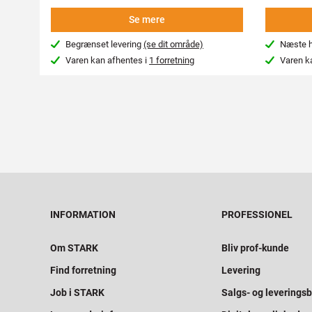
Se mere
Begrænset levering
(se dit område)
Næste hv
Varen kan afhentes i
1 forretning
Varen k
INFORMATION
PROFESSIONEL
Om STARK
Bliv prof-kunde
Find forretning
Levering
Job i STARK
Salgs- og leveringsb