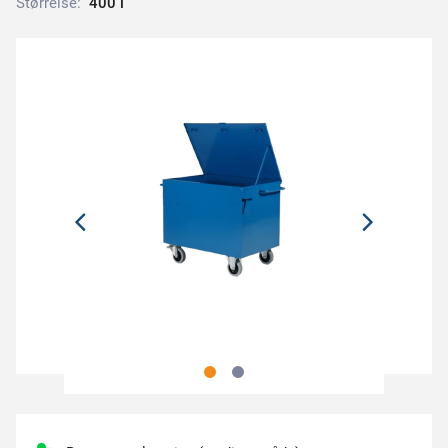
Størrelse:
4
0
0
l