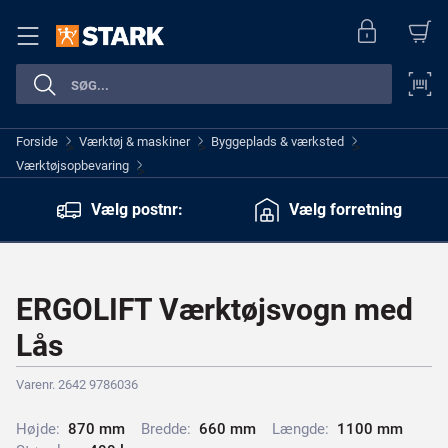
Forside
Værktøj & maskiner
Byggeplads & værksted
>
>
>
Værktøjsopbevaring
>
Vælg postnr:
Vælg forretning
ERGOLIFT Værktøjsvogn med
Lås
Varenr. 2642 9786036
Højde:
8
7
0
m
m
Bredde:
6
6
0
m
m
Længde:
1
1
0
0
m
m