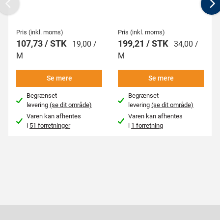
Previous
N
Pris (inkl. moms)
Pris (inkl. moms)
107,73 / STK
199,21 / STK
19,00 /
34,00 /
M
M
Se mere
Se mere
Begrænset
Begrænset
levering
(se dit område)
levering
(se dit område)
Varen kan afhentes
Varen kan afhentes
i
51 forretninger
i
1 forretning