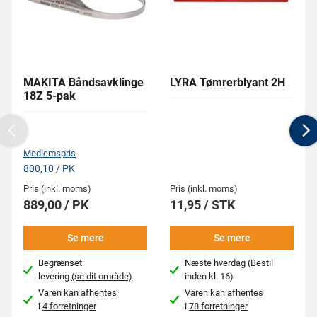
MAKITA Båndsavklinge
LYRA Tømrerblyant 2H
18Z 5-pak
Previous
N
Medlemspris
800,10 / PK
Pris (inkl. moms)
Pris (inkl. moms)
889,00 / PK
11,95 / STK
Se mere
Se mere
Begrænset
Næste hverdag (Bestil
levering
(se dit område)
inden kl. 16)
Varen kan afhentes
Varen kan afhentes
i
4 forretninger
i
78 forretninger