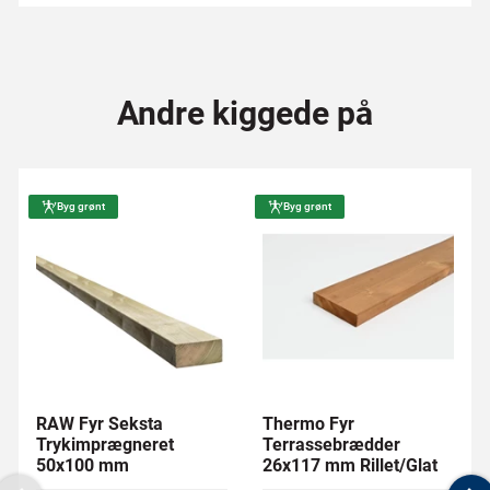
Andre kiggede på
Byg grønt
Byg grønt
RAW Fyr Seksta
Thermo Fyr
Trykimprægneret
Terrassebrædder
50x100 mm
26x117 mm Rillet/Glat