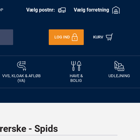
Vælg postnr:
Vælg forretning
OP
LOG IND
KURV
VVS, KLOAK & AFLØB
HAVE &
UDLEJNING
(VA)
BOLIG
erske - Spids