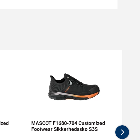
ized
MASCOT F1680-704 Customized
DEWAL
Footwear Sikkerhedssko S3S
Metal
Nex