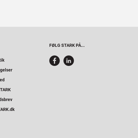
FØLG STARK PÅ...
tik
gelser
hed
 STARK
dsbrev
STARK.dk