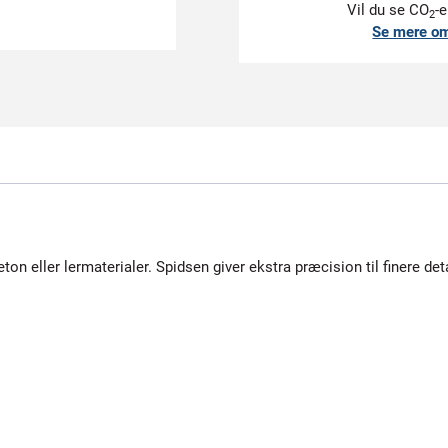
Vil du se CO
-e
2
Se mere o
on eller lermaterialer. Spidsen giver ekstra præcision til finere deta