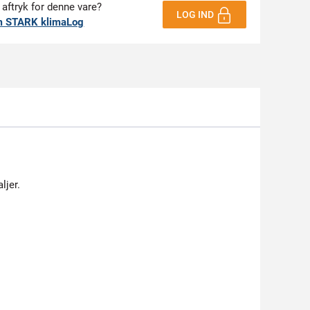
 aftryk for denne vare?
LOG IND
m STARK klimaLog
ljer.