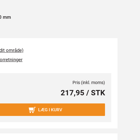
0
m
m
 dit område)
forretninger
Pris (inkl. moms)
217,95 / STK
LÆG I KURV