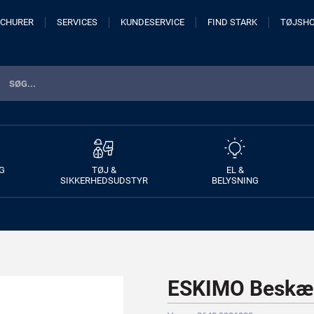
CHURER
SERVICES
KUNDESERVICE
FIND STARK
TØJSH
G
TØJ &
EL &
SIKKERHEDSUDSTYR
BELYSNING
ESKIMO Beskær