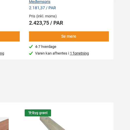
Medlem
Medlemspris
16,15 
2.181,37 / PAR
Pris (i
Pris (inkl. moms)
17,9
2.423,75 / PAR
-
Se mere
4-7 hverdage
Næs
ing
Varen kan afhentes i
1 forretning
Var
Byg grønt
Byg g