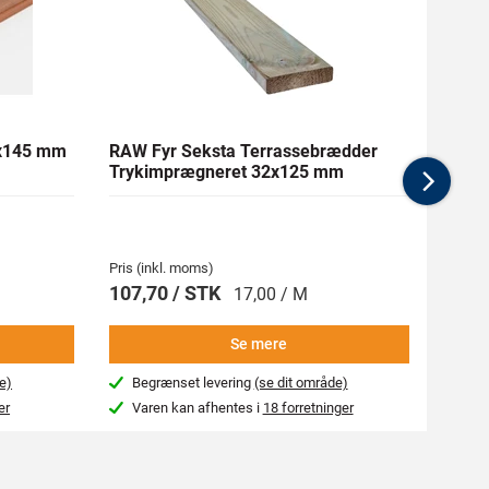
1x145 mm
RAW Fyr Seksta Terrassebrædder
Ther
Trykimprægneret 32x125 mm
mm Gl
Nex
Pris (inkl. moms)
Pris (i
107,70 / STK
269,
17,00 / M
Se mere
e)
Begrænset levering
(se dit område)
Beg
er
Varen kan afhentes i
18 forretninger
Var