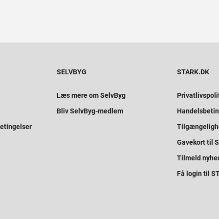
SELVBYG
STARK.DK
Læs mere om SelvByg
Privatlivspoli
Bliv SelvByg-medlem
Handelsbetin
etingelser
Tilgængelig
Gavekort til
Tilmeld nyhe
Få login til 