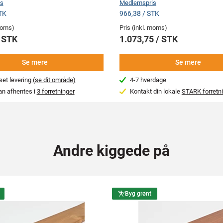
s
Medlemspris
TK
966,38 / STK
 moms)
Pris (inkl. moms)
/ STK
1.073,75 / STK
Se mere
Se mere
et levering
(se dit område)
4-7 hverdage
an afhentes i
3 forretninger
Kontakt din lokale
STARK forretn
Andre kiggede på
Byg grønt