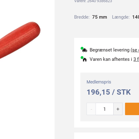
Varenr. 2640 9386823
Bredde:
7
5
m
m
Længde:
1
4
Begrænset levering
(se
Varen kan afhentes i
3 
Medlemspris
196,15 / STK
-
+