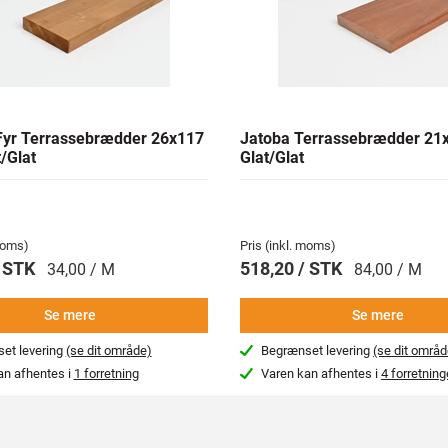
yr Terrassebrædder 26x117
Jatoba Terrassebrædder 2
/Glat
Glat/Glat
 moms)
Pris (inkl. moms)
/ STK
518,20 / STK
34,00 / M
84,00 / M
Se mere
Se mere
et levering
(se dit område)
Begrænset levering
(se dit områd
an afhentes i
1 forretning
Varen kan afhentes i
4 forretning