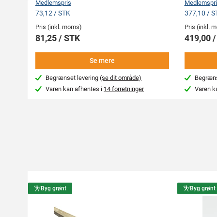
Medlemspris
Medlemspri
73,12 / STK
377,10 / S
Pris (inkl. moms)
Pris (inkl.
81,25 / STK
419,00 
Se mere
Begrænset levering
(se dit område)
Begræns
Varen kan afhentes i
14 forretninger
Varen k
Byg grønt
Byg grønt