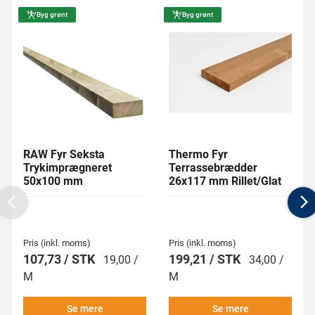
Byg grønt
Byg grønt
RAW Fyr Seksta
Thermo Fyr
Trykimprægneret
Terrassebrædder
50x100 mm
26x117 mm Rillet/Glat
Previous
N
Pris (inkl. moms)
Pris (inkl. moms)
107,73 / STK
199,21 / STK
19,00 /
34,00 /
M
M
Se mere
Se mere