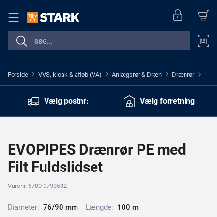
Forside
VVS, kloak & afløb (VA)
Anlægsrør & Dræn
Drænrør
>
>
>
>
Vælg postnr:
Vælg forretning
EVOPIPES Drænrør PE med
Filt Fuldslidset
Varenr. 6700 9793502
Diameter:
7
6
/
9
0
m
m
Længde:
1
0
0
m