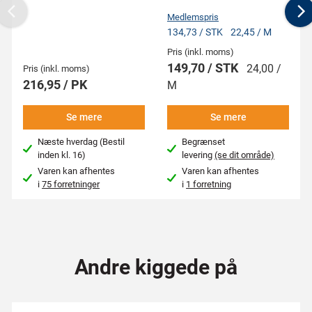
Medlemspris
Previous
N
134,73 / STK
22,45 / M
Pris (inkl. moms)
149,70 / STK
24,00 /
Pris (inkl. moms)
216,95 / PK
M
Se mere
Se mere
Næste hverdag (Bestil
Begrænset
inden kl. 16)
levering
(se dit område)
Varen kan afhentes
Varen kan afhentes
i
75 forretninger
i
1 forretning
Andre kiggede på