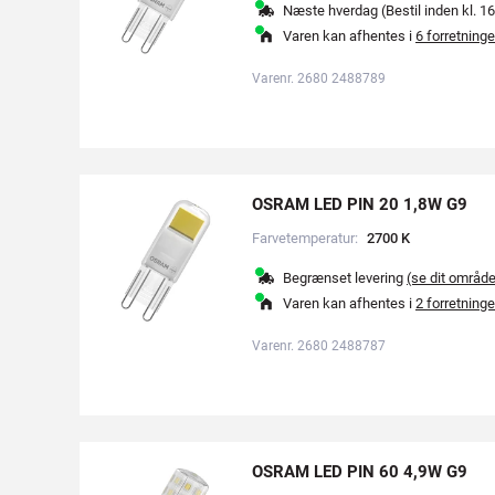
Næste hverdag (Bestil inden kl. 16
Varen kan afhentes i
6 forretninge
Varenr. 2680 2488789
OSRAM LED PIN 20 1,8W G9
Farvetemperatur:
2
7
0
0
K
Begrænset levering
(se dit områd
Varen kan afhentes i
2 forretninge
Varenr. 2680 2488787
OSRAM LED PIN 60 4,9W G9