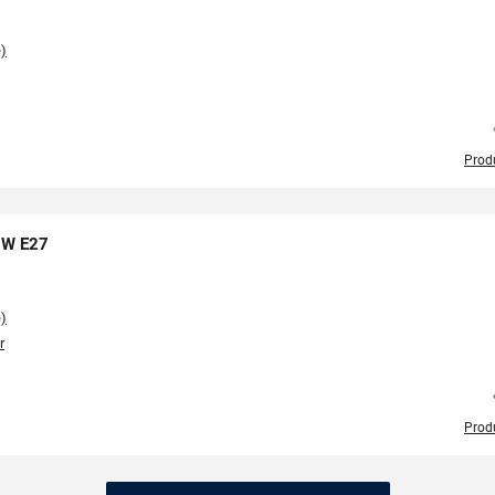
e)
Prod
9W E27
e)
r
Prod