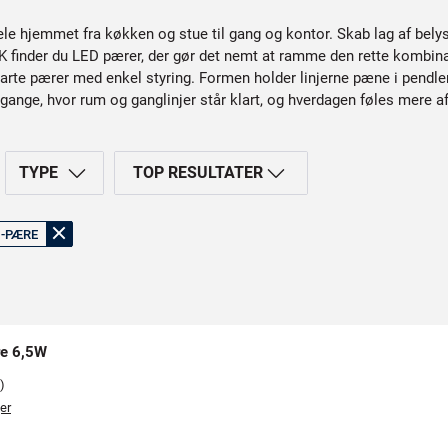
 hele hjemmet fra køkken og stue til gang og kontor. Skab lag af bel
ARK finder du LED pærer, der gør det nemt at ramme den rette kombi
arte pærer med enkel styring. Formen holder linjerne pæne i pendl
rgange, hvor rum og ganglinjer står klart, og hverdagen føles mere a
TYPE
TOP RESULTATER
-PÆRE
e 6,5W
)
er