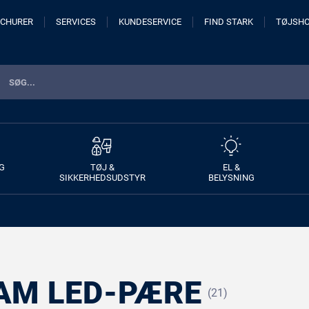
CHURER
SERVICES
KUNDESERVICE
FIND STARK
TØJSH
G
TØJ &
EL &
SIKKERHEDSUDSTYR
BELYSNING
AM LED-PÆRE
(21)