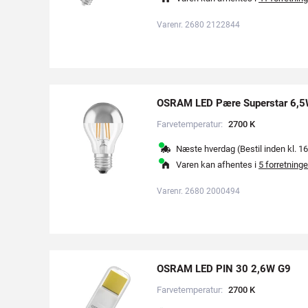
Varenr. 2680 2122844
OSRAM LED Pære Superstar 6,5
Farvetemperatur:
2
7
0
0
K
Næste hverdag (Bestil inden kl. 16
Varen kan afhentes i
5 forretninge
Varenr. 2680 2000494
OSRAM LED PIN 30 2,6W G9
Farvetemperatur:
2
7
0
0
K