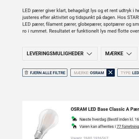
LED pærer giver klart, behageligt lys og et rent udtryk i
justeres efter aktivitet og tidspunkt på dagen. Hos ST
LED pærer, filament pærer, globepærer, spotpærer og sm
ro i rummet. Resultatet er funktionelt lys med flotte ove
LEVERINGSMULIGHEDER
MÆRKE
FJERN ALLE FILTRE
MÆRKE:
OSRAM
TYPE:
LED
OSRAM LED Base Classic A Pær
Næste hverdag (Bestil inden kl. 16
Varen kan afhentes i
77 forretning
Varenr. 2680 1936567