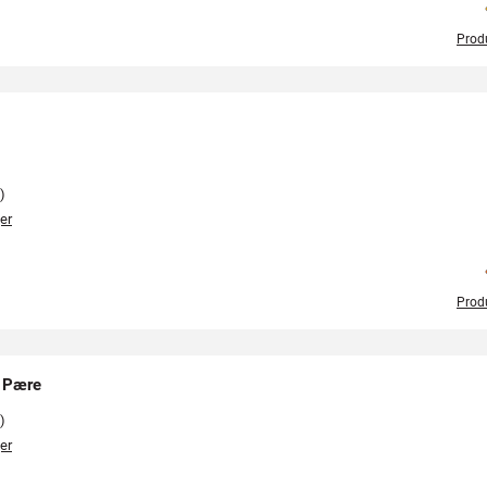
Prod
)
er
Prod
A Pære
)
er