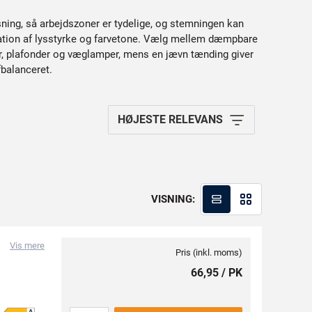
ysning, så arbejdszoner er tydelige, og stemningen kan
nation af lysstyrke og farvetone. Vælg mellem dæmpbare
er, plafonder og væglamper, mens en jævn tænding giver
fbalanceret.
HØJESTE RELEVANS
VISNING:
Vis mere
Pris (inkl. moms)
66,95 / PK