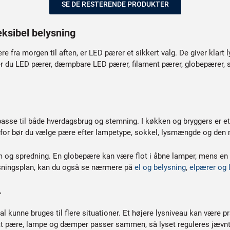
SE DE RESTERENDE PRODUKTER
leksibel belysning
re fra morgen til aften, er LED pærer et sikkert valg. De giver klart
r du LED pærer, dæmpbare LED pærer, filament pærer, globepærer, sp
asse til både hverdagsbrug og stemning. I køkken og bryggers er et k
erfor bør du vælge pære efter lampetype, sokkel, lysmængde og de
rm og spredning. En globepære kan være flot i åbne lamper, mens en 
sningsplan, kan du også se nærmere på
el og belysning
,
elpærer og 
r
unne bruges til flere situationer. Et højere lysniveau kan være pr
 at pære, lampe og dæmper passer sammen, så lyset reguleres jævnt