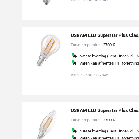
OSRAM LED Superstar Plus Clas
Farvetemperatur:
2
7
0
0
K
Næste hverdag (Bestil inden kl. 16
Varen kan afhentes i
41 forretning
Varenr. 2680 2122845
OSRAM LED Superstar Plus Clas
Farvetemperatur:
2
7
0
0
K
Næste hverdag (Bestil inden kl. 16
Varen kan afhentes i
41 forretning