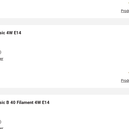
Prod
sic 4W E14
)
er
Prod
sic B 40 Filament 4W E14
)
er