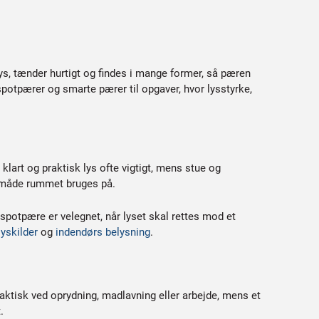
 lys, tænder hurtigt og findes i mange former, så pæren
otpærer og smarte pærer til opgaver, hvor lysstyrke,
lart og praktisk lys ofte vigtigt, mens stue og
n måde rummet bruges på.
spotpære er velegnet, når lyset skal rettes mod et
lyskilder
og
indendørs belysning
.
aktisk ved oprydning, madlavning eller arbejde, mens et
.