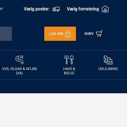
Vælg postnr:
Vælg forretning
OP
LOG IND
KURV
VVS, KLOAK & AFLØB
HAVE &
UDLEJNING
(VA)
BOLIG