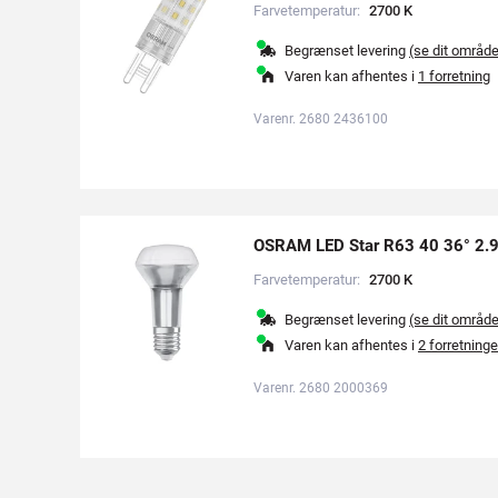
Farvetemperatur:
2
7
0
0
K
Begrænset levering
(se dit områd
Varen kan afhentes i
1 forretning
Varenr. 2680 2436100
OSRAM LED Star R63 40 36° 2.
Farvetemperatur:
2
7
0
0
K
Begrænset levering
(se dit områd
Varen kan afhentes i
2 forretninge
Varenr. 2680 2000369