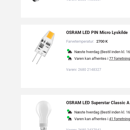
OSRAM LED PIN Micro Lyskilde
Farvetemperatur:
2
7
0
0
K
Næste hverdag (Bestil inden kl. 16
Varen kan afhentes i
77 forretning
Varenr. 2680 2148327
OSRAM LED Superstar Classic 
Næste hverdag (Bestil inden kl. 16
Varen kan afhentes i
41 forretning
Varenr. 2680 2437941