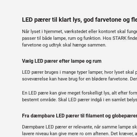
LED pærer til klart lys, god farvetone og f
Når lyset i hjemmet, værkstedet eller kontoret skal funge
passer til både lampe, rum og funktion. Hos STARK finde
farvetone og udtryk skal hænge sammen.
Vælg LED pærer efter lampe og rum
LED pærer bruges i mange typer lamper, hvor lyset skal p
soveværelse kan have brug for en blødere farvetone. D
En LED pære kan give meget forskelligt lys, alt efter fo
bestemt område. Skal LED pærer indgå i en samlet bely
Fra dæmpbare LED pærer til filament og globepære
Dæmpbare LED pærer er relevante, når samme lampe skal k
lavere niveau kan give mere ro om aftenen. Det kræver,