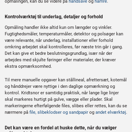
opmålingen, kan du se videre på
håndsave
og
hamre
.
Kontrolværktøj til underlag, detaljer og forhold
Opmåling handler ikke altid kun om længder og vinkler.
Fugtighedsmåler, temperaturmåler, detektor og polsøger kan
være relevante, når underlag, installationer eller forhold
omkring arbejdet skal kontrolleres, før næste trin går i gang.
Det kan give et bedre beslutningsgrundlag, især når der
arbejdes med skjulte føringer eller materialer, der kræver
ekstra opmærksomhed.
Til mere manuelle opgaver kan stållineal, afrettersæt, kotemål
og hånddrejer være nyttige i den daglige opmærkning og
kontrol. Kridtsnor er samtidig praktisk, når lange lige linjer
skal markeres hurtigt på gulve, vægge eller plader. Skal
markeringerne efterfølgende files, slibes eller rettes, kan du se
nærmere på
file, slibeklodser og sandpapir
og
andet elværktøj
.
Det kan være en fordel at huske dette, når du vælger