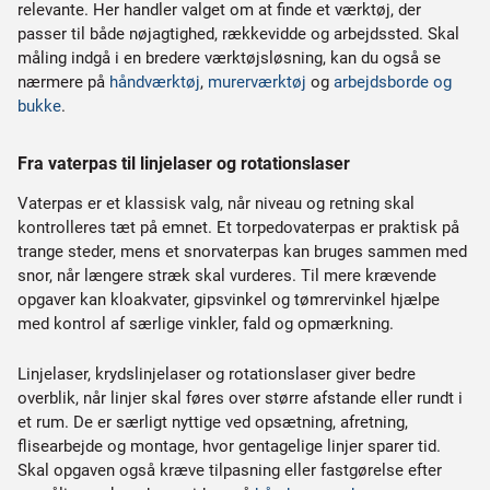
relevante. Her handler valget om at finde et værktøj, der
passer til både nøjagtighed, rækkevidde og arbejdssted. Skal
måling indgå i en bredere værktøjsløsning, kan du også se
nærmere på
håndværktøj
,
murerværktøj
og
arbejdsborde og
bukke
.
Fra vaterpas til linjelaser og rotationslaser
Vaterpas er et klassisk valg, når niveau og retning skal
kontrolleres tæt på emnet. Et torpedovaterpas er praktisk på
trange steder, mens et snorvaterpas kan bruges sammen med
snor, når længere stræk skal vurderes. Til mere krævende
opgaver kan kloakvater, gipsvinkel og tømrervinkel hjælpe
med kontrol af særlige vinkler, fald og opmærkning.
Linjelaser, krydslinjelaser og rotationslaser giver bedre
overblik, når linjer skal føres over større afstande eller rundt i
et rum. De er særligt nyttige ved opsætning, afretning,
flisearbejde og montage, hvor gentagelige linjer sparer tid.
Skal opgaven også kræve tilpasning eller fastgørelse efter