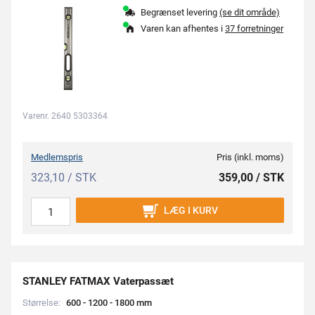
Begrænset levering
(se dit område)
Varen kan afhentes i
37 forretninger
Varenr. 2640 5303364
Medlemspris
Pris (inkl. moms)
323,10 / STK
359,00 / STK
LÆG I KURV
STANLEY FATMAX Vaterpassæt
Størrelse:
6
0
0
-
1
2
0
0
-
1
8
0
0
m
m