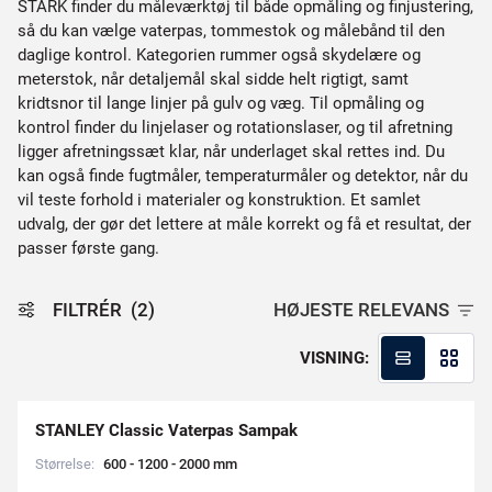
STARK finder du måleværktøj til både opmåling og finjustering,
så du kan vælge vaterpas, tommestok og målebånd til den
daglige kontrol. Kategorien rummer også skydelære og
meterstok, når detaljemål skal sidde helt rigtigt, samt
kridtsnor til lange linjer på gulv og væg. Til opmåling og
kontrol finder du linjelaser og rotationslaser, og til afretning
ligger afretningssæt klar, når underlaget skal rettes ind. Du
kan også finde fugtmåler, temperaturmåler og detektor, når du
vil teste forhold i materialer og konstruktion. Et samlet
udvalg, der gør det lettere at måle korrekt og få et resultat, der
passer første gang.
FILTRÉR
(2)
HØJESTE RELEVANS
VISNING:
STANLEY Classic Vaterpas Sampak
Størrelse:
6
0
0
-
1
2
0
0
-
2
0
0
0
m
m