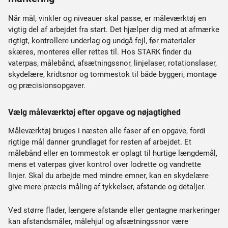
Når mål, vinkler og niveauer skal passe, er måleværktøj en
vigtig del af arbejdet fra start. Det hjælper dig med at afmærke
rigtigt, kontrollere underlag og undgå fejl, før materialer
skæres, monteres eller rettes til. Hos STARK finder du
vaterpas, målebånd, afsætningssnor, linjelaser, rotationslaser,
skydelære, kridtsnor og tommestok til både byggeri, montage
og præcisionsopgaver.
Vælg måleværktøj efter opgave og nøjagtighed
Måleværktøj bruges i næsten alle faser af en opgave, fordi
rigtige mål danner grundlaget for resten af arbejdet. Et
målebånd eller en tommestok er oplagt til hurtige længdemål,
mens et vaterpas giver kontrol over lodrette og vandrette
linjer. Skal du arbejde med mindre emner, kan en skydelære
give mere præcis måling af tykkelser, afstande og detaljer.
Ved større flader, længere afstande eller gentagne markeringer
kan afstandsmåler, målehjul og afsætningssnor være