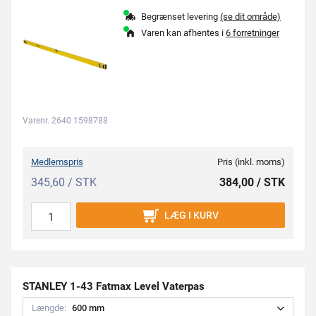
Begrænset levering
(se dit område)
Varen kan afhentes i
6 forretninger
Varenr. 2640 1598788
Medlemspris
Pris (inkl. moms)
345,60 / STK
384,00 / STK
LÆG I KURV
STANLEY 1-43 Fatmax Level Vaterpas
Længde:
6
0
0
m
m