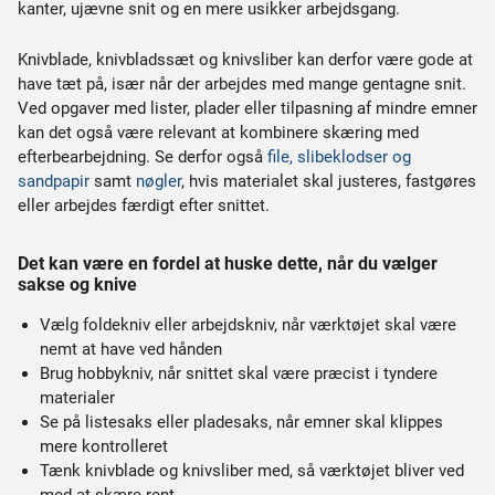
kanter, ujævne snit og en mere usikker arbejdsgang.
Knivblade, knivbladssæt og knivsliber kan derfor være gode at
have tæt på, især når der arbejdes med mange gentagne snit.
Ved opgaver med lister, plader eller tilpasning af mindre emner
kan det også være relevant at kombinere skæring med
efterbearbejdning. Se derfor også
file, slibeklodser og
sandpapir
samt
nøgler
, hvis materialet skal justeres, fastgøres
eller arbejdes færdigt efter snittet.
Det kan være en fordel at huske dette, når du vælger
sakse og knive
Vælg foldekniv eller arbejdskniv, når værktøjet skal være
nemt at have ved hånden
Brug hobbykniv, når snittet skal være præcist i tyndere
materialer
Se på listesaks eller pladesaks, når emner skal klippes
mere kontrolleret
Tænk knivblade og knivsliber med, så værktøjet bliver ved