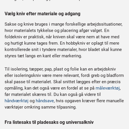
Vælg kniv efter materiale og adgang
Sakse og knive bruges i mange forskellige arbejdssituationer,
hvor materialets tykkelse og placering afgør valget. En
foldekniv er praktisk, når kniven skal være nem at have med
og hurtigt kunne tages frem. En hobbykniv er oplagt til mere
kontrollerede snit i tyndere materialer, hvor bladet skal kunne
styres tæt langs en kant eller markering.
Til isolering, tæpper, pap, plast og folie kan en arbejdskniv
eller isoleringskniv være mere relevant, fordi greb og bladform
skal passe til materialet. Skal snittet lægges efter en præcis
opmåling, kan det også være en fordel at se på
måleværktøj
,
før materialet skæres til. Du kan også gå videre til
håndværktøj
og
håndsave
, hvis opgaven kræver flere manuelle
værktøjer omkring samme tilpasning.
Fra listesaks til pladesaks og universalkniv