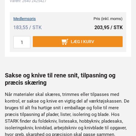
Varenr. 2640 2425427
Medlemspris
Pris (inkl. moms)
183,55 / STK
203,95 / STK
LÆG I KURV
Sakse og knive til rene snit, tilpasning og
præcis skæring
Når materialer skal skæres, trimmes eller tilpasses med
kontrol, er sakse og knive en vigtig del af værktøjskassen. De
bruges til alt fra hurtige snit i emballage og folie til mere
præcis tilpasning af plader, lister, isolering og blade. Hos
STARK finder du foldekniv, listesaks, hobbykniv, pladesaks,
isoleringskniv, knivblad, arbejdskniv og knivblade til opgaver,
hvor greb, skarphed og præcision skal passe sammen.