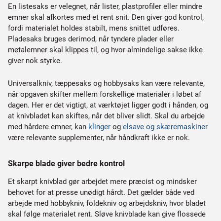
En listesaks er velegnet, når lister, plastprofiler eller mindre
emner skal afkortes med et rent snit. Den giver god kontrol,
fordi materialet holdes stabilt, mens snittet udføres.
Pladesaks bruges derimod, når tyndere plader eller
metalemner skal klippes til, og hvor almindelige sakse ikke
giver nok styrke.
Universalkniv, tæppesaks og hobbysaks kan være relevante,
når opgaven skifter mellem forskellige materialer i løbet af
dagen. Her er det vigtigt, at værktøjet ligger godt i hånden, og
at knivbladet kan skiftes, når det bliver slidt. Skal du arbejde
med hårdere emner, kan
klinger
og
elsave og skæremaskiner
være relevante supplementer, når håndkraft ikke er nok.
Skarpe blade giver bedre kontrol
Et skarpt knivblad gør arbejdet mere præcist og mindsker
behovet for at presse unødigt hårdt. Det gælder både ved
arbejde med hobbykniv, foldekniv og arbejdskniv, hvor bladet
skal følge materialet rent. Sløve knivblade kan give flossede