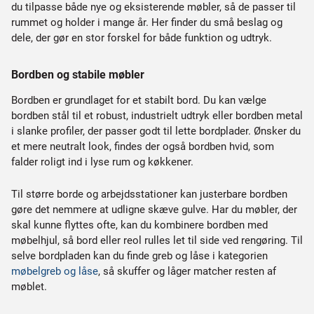
du tilpasse både nye og eksisterende møbler, så de passer til
rummet og holder i mange år. Her finder du små beslag og
dele, der gør en stor forskel for både funktion og udtryk.
Bordben og stabile møbler
Bordben er grundlaget for et stabilt bord. Du kan vælge
bordben stål til et robust, industrielt udtryk eller bordben metal
i slanke profiler, der passer godt til lette bordplader. Ønsker du
et mere neutralt look, findes der også bordben hvid, som
falder roligt ind i lyse rum og køkkener.
Til større borde og arbejdsstationer kan justerbare bordben
gøre det nemmere at udligne skæve gulve. Har du møbler, der
skal kunne flyttes ofte, kan du kombinere bordben med
møbelhjul, så bord eller reol rulles let til side ved rengøring. Til
selve bordpladen kan du finde greb og låse i kategorien
møbelgreb og låse
, så skuffer og låger matcher resten af
møblet.