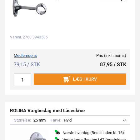
Varenr. 2760 3943586
Medlemspris
Pris (inkl. moms)
79,15 / STK
87,95 / STK
LÆG I KURV
ROLIBA Vægbeslag med Låseskrue
Størrelse:
2
5
m
m
Farve:
H
v
i
d
Næste hverdag (Bestil inden kl. 16)
Varen kan afhentes i
67 forretninger