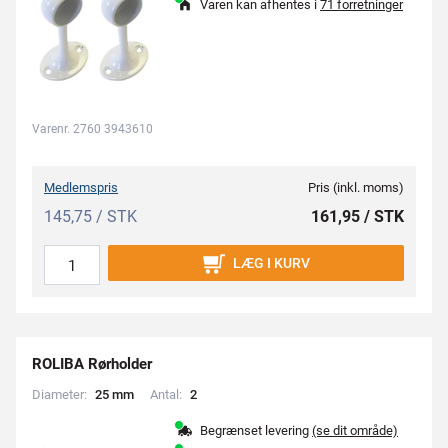
Varen kan afhentes i
71 forretninger
Varenr. 2760 3943610
Medlemspris
Pris (inkl. moms)
145,75 / STK
161,95 / STK
LÆG I KURV
ROLIBA Rørholder
Diameter:
2
5
m
m
Antal:
2
Begrænset levering
(se dit område)