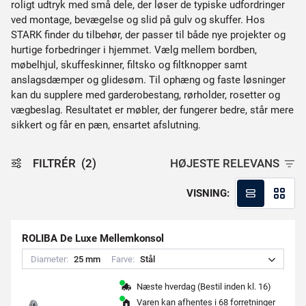
roligt udtryk med små dele, der løser de typiske udfordringer
ved montage, bevægelse og slid på gulv og skuffer. Hos
STARK finder du tilbehør, der passer til både nye projekter og
hurtige forbedringer i hjemmet. Vælg mellem bordben,
møbelhjul, skuffeskinner, filtsko og filtknopper samt
anslagsdæmper og glidesøm. Til ophæng og faste løsninger
kan du supplere med garderobestang, rørholder, rosetter og
vægbeslag. Resultatet er møbler, der fungerer bedre, står mere
sikkert og får en pæn, ensartet afslutning.
FILTRÉR
(2)
HØJESTE RELEVANS
VISNING:
ROLIBA De Luxe Mellemkonsol
Diameter:
2
5
m
m
Farve:
S
t
å
l
Næste hverdag (Bestil inden kl. 16)
Varen kan afhentes i
68 forretninger