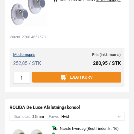
Varenr. 2760 4657573
Medlemspris
Pris (inkl. moms)
252,85 / STK
280,95 / STK
LÆG I KURV
ROLIBA De Luxe Afslutningskonsol
Diameter:
2
5
m
m
Farve:
H
v
i
d
Næste hverdag (Bestil inden kl. 16)