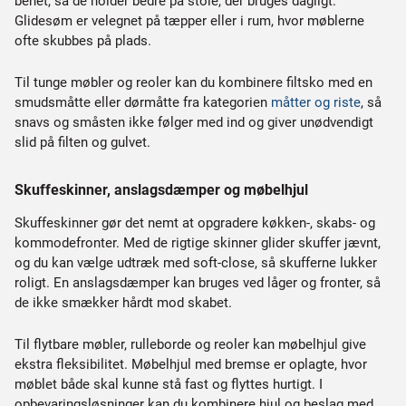
benet, så de holder bedre på stole, der bruges dagligt.
Glidesøm er velegnet på tæpper eller i rum, hvor møblerne
ofte skubbes på plads.
Til tunge møbler og reoler kan du kombinere filtsko med en
smudsmåtte eller dørmåtte fra kategorien
måtter og riste
, så
snavs og småsten ikke følger med ind og giver unødvendigt
slid på filten og gulvet.
Skuffeskinner, anslagsdæmper og møbelhjul
Skuffeskinner gør det nemt at opgradere køkken-, skabs- og
kommodefronter. Med de rigtige skinner glider skuffer jævnt,
og du kan vælge udtræk med soft-close, så skufferne lukker
roligt. En anslagsdæmper kan bruges ved låger og fronter, så
de ikke smækker hårdt mod skabet.
Til flytbare møbler, rulleborde og reoler kan møbelhjul give
ekstra fleksibilitet. Møbelhjul med bremse er oplagte, hvor
møblet både skal kunne stå fast og flyttes hurtigt. I
opbevaringsløsninger kan du kombinere hjul og beslag med