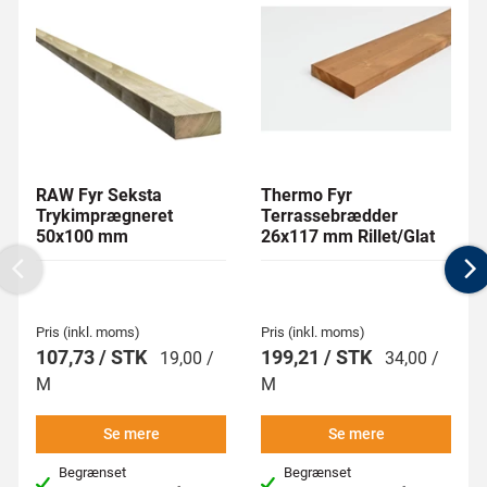
RAW Fyr Seksta
Thermo Fyr
Trykimprægneret
Terrassebrædder
50x100 mm
26x117 mm Rillet/Glat
Previous
N
Pris (inkl. moms)
Pris (inkl. moms)
107,73 / STK
199,21 / STK
19,00 /
34,00 /
M
M
Se mere
Se mere
Begrænset
Begrænset