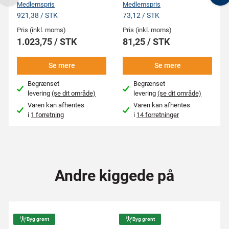
Previous
N
Medlemspris
Medlemspris
921,38 / STK
73,12 / STK
Pris (inkl. moms)
Pris (inkl. moms)
1.023,75 / STK
81,25 / STK
Se mere
Se mere
Begrænset
Begrænset
levering
(se dit område)
levering
(se dit område)
Varen kan afhentes
Varen kan afhentes
i
1 forretning
i
14 forretninger
Andre kiggede på
Byg grønt
Byg grønt