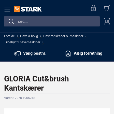
Forside
Have & bolig
Haveredskaber & -maskiner
>
>
>
Tilbehør til havemaskiner
>
Vælg postnr:
Vælg forretning
GLORIA Cut&brush
Kantskærer
Varenr. 7270 1905248