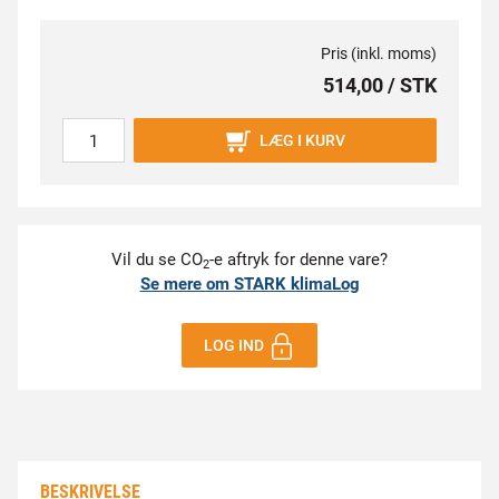
Pris (inkl. moms)
514,00 / STK
LÆG I KURV
Vil du se CO
-e aftryk for denne vare?
2
Se mere om STARK klimaLog
LOG IND
BESKRIVELSE