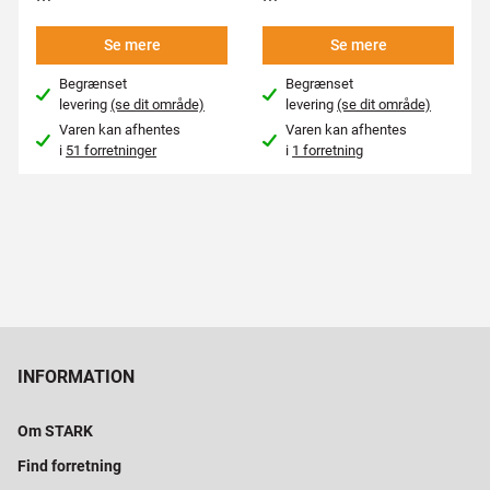
Se mere
Se mere
Begrænset
Begrænset
levering
(se dit område)
levering
(se dit område)
Varen kan afhentes
Varen kan afhentes
i
51 forretninger
i
1 forretning
INFORMATION
Om STARK
Find forretning