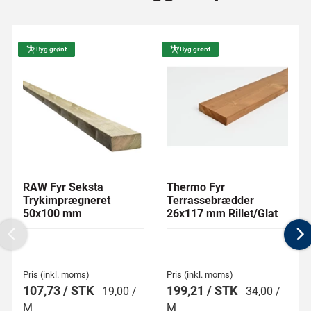
Byg grønt
Byg grønt
RAW Fyr Seksta
Thermo Fyr
Trykimprægneret
Terrassebrædder
50x100 mm
26x117 mm Rillet/Glat
Previous
N
Pris (inkl. moms)
Pris (inkl. moms)
107,73 / STK
199,21 / STK
19,00 /
34,00 /
M
M