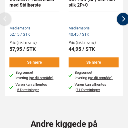
med Stålbørste
stik 2P+0
Previous
N
Medlemspris
Medlemspris
52,15 / STK
40,45 / STK
Pris (inkl. moms)
Pris (inkl. moms)
57,95 / STK
44,95 / STK
Se mere
Se mere
Begrænset
Begrænset
levering
(se dit område)
levering
(se dit område)
Varen kan afhentes
Varen kan afhentes
i
5 forretninger
i
71 forretninger
Andre kiggede på