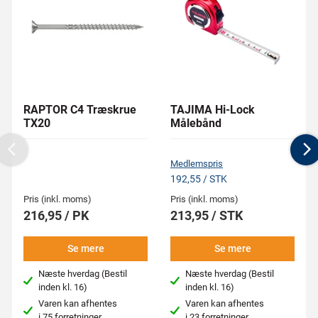
RAPTOR C4 Træskrue
TAJIMA Hi-Lock
TX20
Målebånd
Previous
N
Medlemspris
192,55 / STK
Pris (inkl. moms)
Pris (inkl. moms)
216,95 / PK
213,95 / STK
Se mere
Se mere
Næste hverdag (Bestil
Næste hverdag (Bestil
inden kl. 16)
inden kl. 16)
Varen kan afhentes
Varen kan afhentes
i
75 forretninger
i
23 forretninger