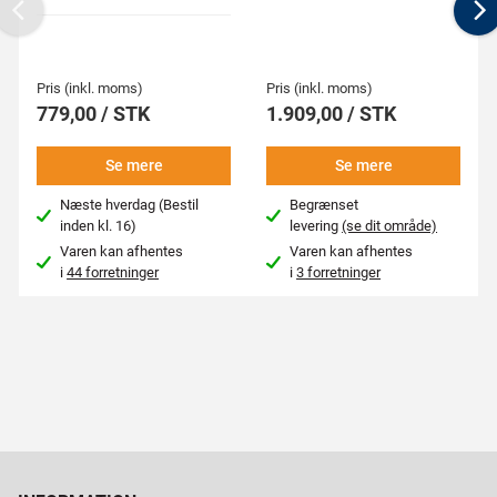
Previous
N
Pris (inkl. moms)
Pris (inkl. moms)
779,00 / STK
1.909,00 / STK
Se mere
Se mere
Næste hverdag (Bestil
Begrænset
inden kl. 16)
levering
(se dit område)
Varen kan afhentes
Varen kan afhentes
i
44 forretninger
i
3 forretninger