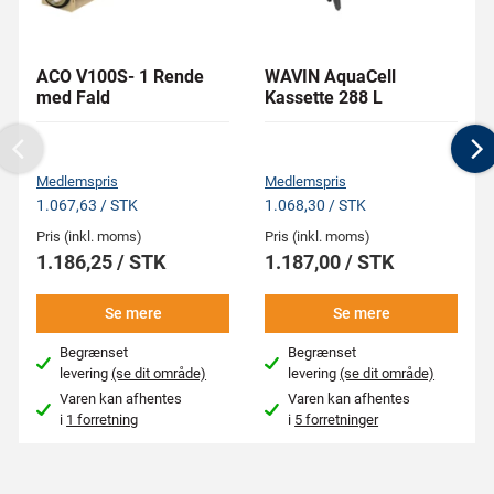
ACO V100S- 1 Rende
WAVIN AquaCell
med Fald
Kassette 288 L
Previous
N
Medlemspris
Medlemspris
1.067,63 / STK
1.068,30 / STK
Pris (inkl. moms)
Pris (inkl. moms)
1.186,25 / STK
1.187,00 / STK
Se mere
Se mere
Begrænset
Begrænset
levering
(se dit område)
levering
(se dit område)
Varen kan afhentes
Varen kan afhentes
i
1 forretning
i
5 forretninger