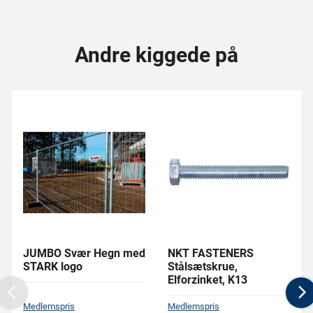
Andre kiggede på
JUMBO Svær Hegn med
NKT FASTENERS
STARK logo
Stålsætskrue,
Elforzinket, K13
Previous
N
Medlemspris
Medlemspris