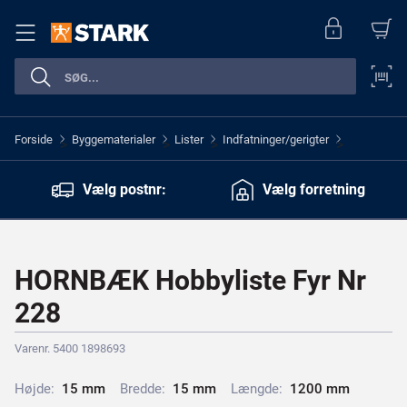
Forside
Byggematerialer
Lister
Indfatninger/gerigter
>
>
>
>
Vælg postnr:
Vælg forretning
HORNBÆK Hobbyliste Fyr Nr
228
Varenr. 5400 1898693
Højde:
1
5
m
m
Bredde:
1
5
m
m
Længde:
1
2
0
0
m
m