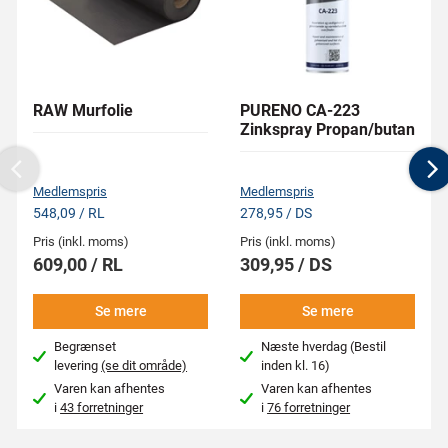
RAW Murfolie
PURENO CA-223
Zinkspray Propan/butan
Previous
N
Medlemspris
Medlemspris
548,09 / RL
278,95 / DS
Pris (inkl. moms)
Pris (inkl. moms)
609,00 / RL
309,95 / DS
Se mere
Se mere
Begrænset
Næste hverdag (Bestil
levering
(se dit område)
inden kl. 16)
Varen kan afhentes
Varen kan afhentes
i
43 forretninger
i
76 forretninger