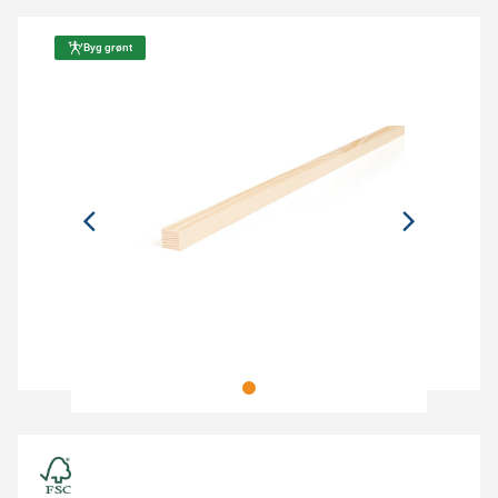
Byg grønt