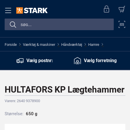
Forside
Værktøj & maskiner
Håndværktøj
Hamre
>
>
>
>
Vælg postnr:
Vælg forretning
HULTAFORS KP Lægtehammer
Varenr. 2640 9378900
Størrelse:
6
5
0
g