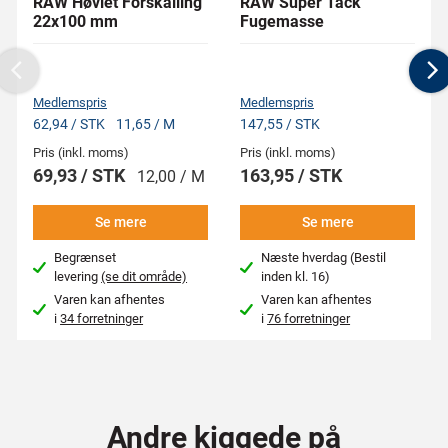
RAW Høvlet Forskalling
RAW Super Tack
22x100 mm
Fugemasse
Previous
N
Medlemspris
Medlemspris
62,94 / STK
11,65 / M
147,55 / STK
Pris (inkl. moms)
Pris (inkl. moms)
69,93 / STK
163,95 / STK
12,00 / M
Se mere
Se mere
Begrænset
Næste hverdag (Bestil
levering
(se dit område)
inden kl. 16)
Varen kan afhentes
Varen kan afhentes
i
34 forretninger
i
76 forretninger
Andre kiggede på