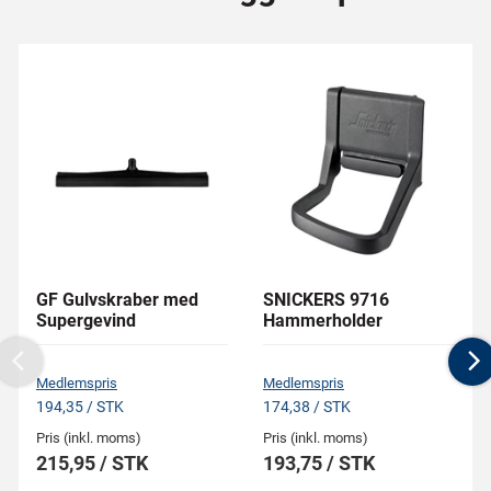
GF Gulvskraber med
SNICKERS 9716
Supergevind
Hammerholder
Previous
N
Medlemspris
Medlemspris
194,35 / STK
174,38 / STK
Pris (inkl. moms)
Pris (inkl. moms)
215,95 / STK
193,75 / STK