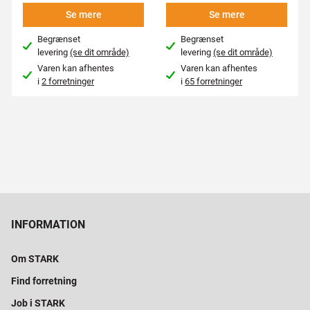
Se mere
Se mere
Begrænset
Begrænset
levering
(se dit område)
levering
(se dit område)
Varen kan afhentes
Varen kan afhentes
i
2 forretninger
i
65 forretninger
INFORMATION
Om STARK
Find forretning
Job i STARK