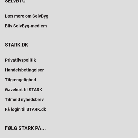
SELVBYG
Læs mere om SelvByg
Bliv SelvByg-medlem
STARK.DK
Privatlivspolitik
Handelsbetingelser
Tilgængelighed
Gavekort til STARK
Tilmeld nyhedsbrev
Få login til STARK.dk
FØLG STARK PÅ...