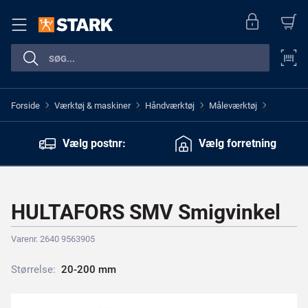
Forside
Værktøj & maskiner
Håndværktøj
Måleværktøj
>
>
>
>
Vælg postnr:
Vælg forretning
HULTAFORS SMV Smigvinkel
Varenr. 2640 9563905
Størrelse:
2
0
-
2
0
0
m
m