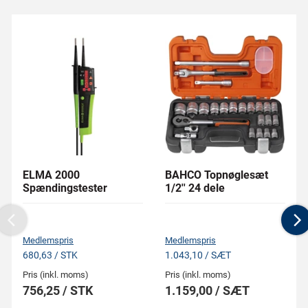
ELMA 2000
BAHCO Topnøglesæt
Spændingstester
1/2'' 24 dele
Previous
N
Medlemspris
Medlemspris
680,63 / STK
1.043,10 / SÆT
Pris (inkl. moms)
Pris (inkl. moms)
756,25 / STK
1.159,00 / SÆT