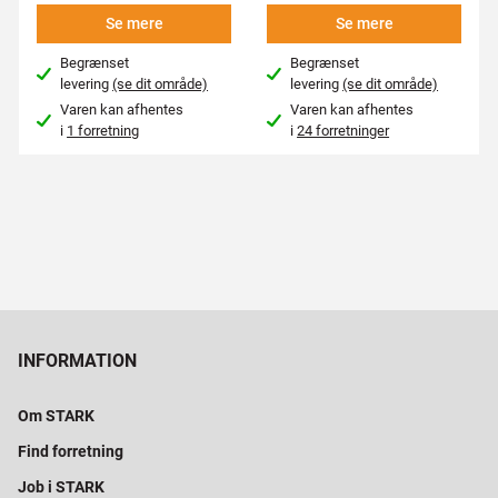
Se mere
Se mere
Begrænset
Begrænset
levering
(se dit område)
levering
(se dit område)
Varen kan afhentes
Varen kan afhentes
i
1 forretning
i
24 forretninger
INFORMATION
Om STARK
Find forretning
Job i STARK