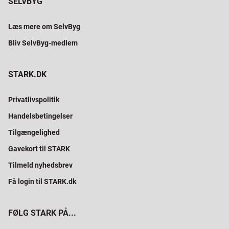
SELVBYG
Læs mere om SelvByg
Bliv SelvByg-medlem
STARK.DK
Privatlivspolitik
Handelsbetingelser
Tilgængelighed
Gavekort til STARK
Tilmeld nyhedsbrev
Få login til STARK.dk
FØLG STARK PÅ...