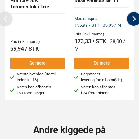
HULTAFORS
RAW Fodliste Nr. 11
Tommestok i Træ
Medlemspris
Previous
N
155,99 / STK
35,05 / M
Pris (inkl. moms)
173,33 / STK
38,00 /
Pris (inkl. moms)
69,94 / STK
M
Se mere
Se mere
Næste hverdag (Bestil
Begrænset
inden kl. 16)
levering
(se dit område)
Varen kan afhentes
Varen kan afhentes
i
80 forretninger
i
74 forretninger
Andre kiggede på