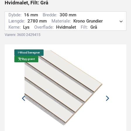
Hvidmalet, Filt: Grå
Dybde:
16 mm
Bredde:
300 mm
Længde:
2780 mm
Materiale:
Krono Grundier
Kerne:
Lys
Overflade:
Hvidmalet
Filt:
Grå
Varenr. 3600 2429415
I-Wood beregner
Byg grønt