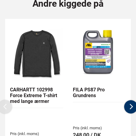
Andre kiggede på
CARHARTT 102998
FILA PS87 Pro
Force Extreme T-shirt
Grundrens
med lange ærmer
Previous
N
Pris (inkl. moms)
Pris (inkl. moms)
248,00 / DK