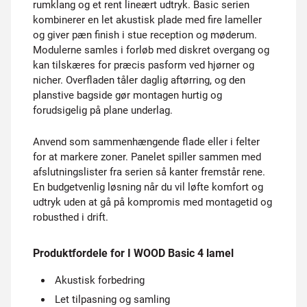
rumklang og et rent lineært udtryk. Basic serien
kombinerer en let akustisk plade med fire lameller
og giver pæn finish i stue reception og møderum.
Modulerne samles i forløb med diskret overgang og
kan tilskæres for præcis pasform ved hjørner og
nicher. Overfladen tåler daglig aftørring, og den
planstive bagside gør montagen hurtig og
forudsigelig på plane underlag.
Anvend som sammenhængende flade eller i felter
for at markere zoner. Panelet spiller sammen med
afslutningslister fra serien så kanter fremstår rene.
En budgetvenlig løsning når du vil løfte komfort og
udtryk uden at gå på kompromis med montagetid og
robusthed i drift.
Produktfordele for I WOOD Basic 4 lamel
Akustisk forbedring
Let tilpasning og samling