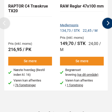
RAPTOR C4 Træskrue
RAW Reglar 47x100 mm
TX20
Medlemspris
Previous
N
134,73 / STK
22,45 / M
Pris (inkl. moms)
149,70 / STK
24,00 /
Pris (inkl. moms)
216,95 / PK
M
Se mere
Se mere
Næste hverdag (Bestil
Begrænset
inden kl. 16)
levering
(se dit område)
Varen kan afhentes
Varen kan afhentes
i
76 forretninger
i
1 forretning