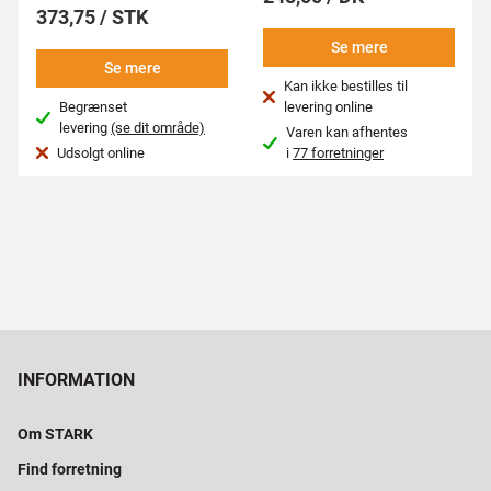
373,75 / STK
Se mere
Se mere
Kan ikke bestilles til
Begrænset
levering online
levering
(se dit område)
Varen kan afhentes
Udsolgt online
i
77 forretninger
INFORMATION
Om STARK
Find forretning