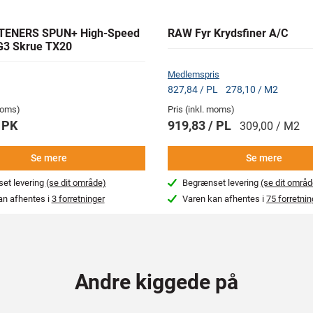
TENERS SPUN+ High-Speed
RAW Fyr Krydsfiner A/C
G3 Skrue TX20
Medlemspris
827,84 / PL
278,10 / M2
 moms)
Pris (inkl. moms)
 PK
919,83 / PL
309,00 / M2
Se mere
Se mere
et levering
(se dit område)
Begrænset levering
(se dit områd
an afhentes i
3 forretninger
Varen kan afhentes i
75 forretnin
Andre kiggede på