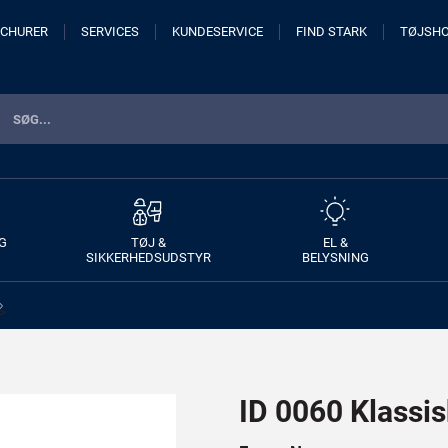
CHURER
SERVICES
KUNDESERVICE
FIND STARK
TØJSH
G
TØJ &
EL &
SIKKERHEDSUDSTYR
BELYSNING
>
ID 0060 Klassi