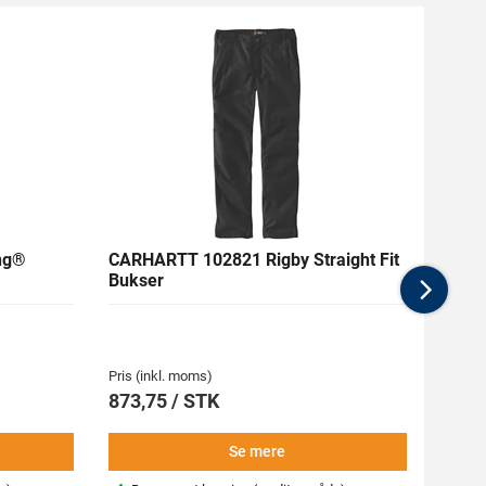
ng®
CARHARTT 102821 Rigby Straight Fit
CARH
Bukser
Doubl
Nex
Pris (inkl. moms)
Pris (i
873,75 / STK
873,
Se mere