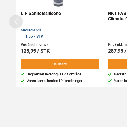
LIP Sanitetssilicone
NKT FAS
Climate-
Previous
Medlemspris
111,55 / STK
Pris (inkl. moms)
Pris (inkl.
123,95 / STK
287,95 /
Se mere
Begrænset levering
(se dit område)
Begræns
Varen kan afhentes i
9 forretninger
Varen k