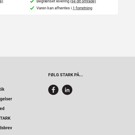
e)
Begrænset levering
(se dit område)
4-7
Varen kan afhentes i
1 forretning
Kon
FØLG STARK PÅ...
tik
gelser
hed
 STARK
dsbrev