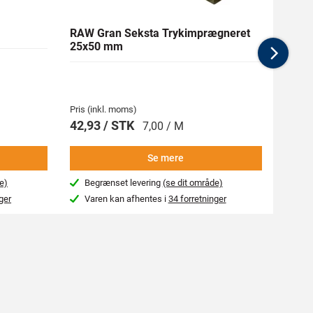
RAW Gran Seksta Trykimprægneret
RAW 
25x50 mm
Nex
Medlem
77,06 
Pris (inkl. moms)
Pris (i
42,93 / STK
85,6
7,00 / M
Se mere
e)
Begrænset levering
(se dit område)
Beg
ger
Varen kan afhentes i
34 forretninger
Var