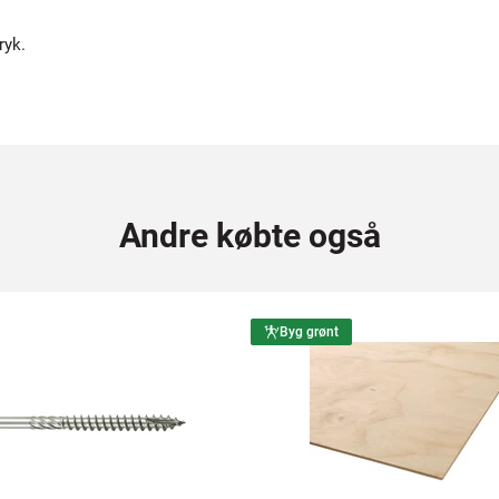
ryk.
Andre købte også
Byg grønt