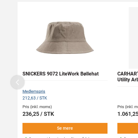
SNICKERS 9072 LiteWork Bøllehat
CARHART
Utility A
Previous
Medlemspris
212,63 / STK
Pris (inkl. moms)
Pris (inkl.
236,25 / STK
1.061,25
Se mere