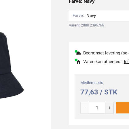
Farve: Navy
Farve:
Navy
Varenr. 2880 2396766
Begrænset levering
(se
Varen kan afhentes i
6 
Medlemspris
77,63 / STK
-
+