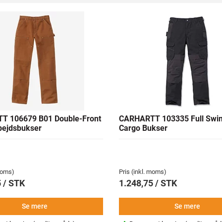
T 106679 B01 Double-Front
CARHARTT 103335 Full Swi
rbejdsbukser
Cargo Bukser
 moms)
Pris (inkl. moms)
 / STK
1.248,75 / STK
Se mere
Se mere