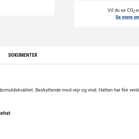
Vil du se CO
-e
2
Se mere o
DOKUMENTER
i bomuldskvalitet. Beskyttende mod vejr og vind. Hatten har fire venti
lehat