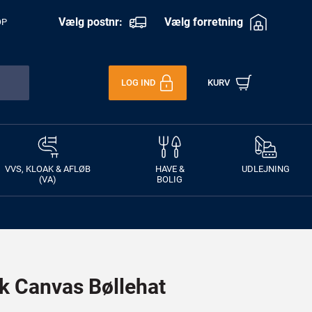
Vælg postnr:
Vælg forretning
OP
LOG IND
KURV
VVS, KLOAK & AFLØB
HAVE &
UDLEJNING
(VA)
BOLIG
sk Canvas Bøllehat