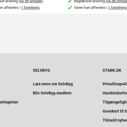
et levering
(se dit område)
Begrænset levering
(se dit områd
an afhentes i
1 forretning
Varen kan afhentes i
1 forretning
SELVBYG
STARK.DK
Læs mere om SelvByg
Privatlivspoli
Bliv SelvByg-medlem
Handelsbetin
etingelser
Tilgængelig
Gavekort til
Tilmeld nyhe