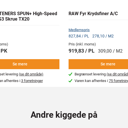
TENERS SPUN+ High-Speed
RAW Fyr Krydsfiner A/C
G3 Skrue TX20
Medlemspris
827,84 / PL
278,10 / M2
 moms)
Pris (inkl. moms)
 PK
919,83 / PL
309,00 / M2
Se mere
Se mere
et levering
(se dit område)
Begrænset levering
(se dit områd
an afhentes i
3 forretninger
Varen kan afhentes i
75 forretnin
Andre kiggede på