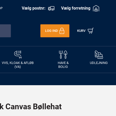
Vælg postnr:
Vælg forretning
OP
LOG IND
KURV
VVS, KLOAK & AFLØB
HAVE &
UDLEJNING
(VA)
BOLIG
sk Canvas Bøllehat