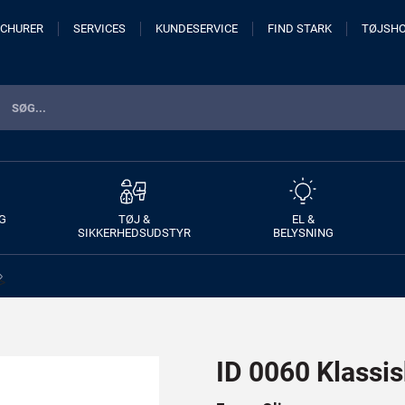
CHURER
SERVICES
KUNDESERVICE
FIND STARK
TØJSH
G
TØJ &
EL &
SIKKERHEDSUDSTYR
BELYSNING
>
ID 0060 Klassi