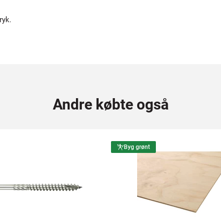
ryk.
Andre købte også
Byg grønt