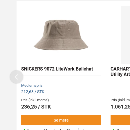
SNICKERS 9072 LiteWork Bøllehat
CARHART
Utility A
Previous
Medlemspris
212,63 / STK
Pris (inkl. moms)
Pris (inkl.
236,25 / STK
1.061,25
Se mere