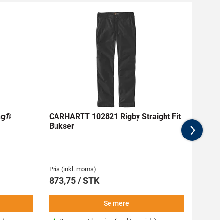
ng®
CARHARTT 102821 Rigby Straight Fit
CARH
Bukser
Doubl
Nex
Pris (inkl. moms)
Pris (i
873,75 / STK
873,
Se mere