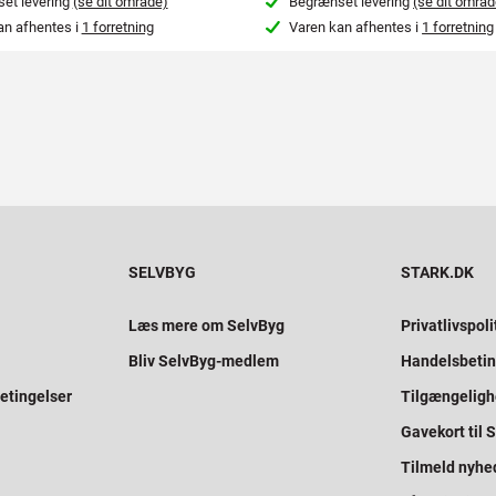
et levering
(se dit område)
Begrænset levering
(se dit områd
an afhentes i
1 forretning
Varen kan afhentes i
1 forretning
SELVBYG
STARK.DK
Læs mere om SelvByg
Privatlivspoli
Bliv SelvByg-medlem
Handelsbetin
etingelser
Tilgængelig
Gavekort til
Tilmeld nyhe