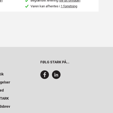
e)
Begrænset levering
(se dit område)
4-7
Varen kan afhentes i
1 forretning
Kon
FØLG STARK PÅ...
tik
gelser
hed
 STARK
dsbrev