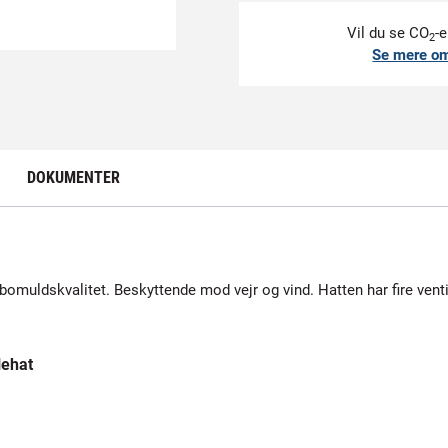
Vil du se CO
-e
2
Se mere o
DOKUMENTER
i bomuldskvalitet. Beskyttende mod vejr og vind. Hatten har fire venti
lehat