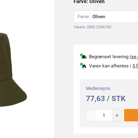
Farve: Oliven
Farve:
Oliven
Varenr. 2880 2396765
Begrænset levering
(se
Varen kan afhentes i
5 
Medlemspris
77,63 / STK
-
+