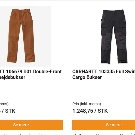
T 106679 B01 Double-Front
CARHARTT 103335 Full Swi
rbejdsbukser
Cargo Bukser
 moms)
Pris (inkl. moms)
 / STK
1.248,75 / STK
Se mere
Se mere