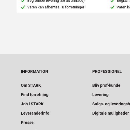
Begrænset levering
(se dit område)
Begræns
Varen kan afhentes i
8 forretninger
Varen k
INFORMATION
PROFESSIONEL
Om STARK
Bliv prof-kunde
Find forretning
Levering
Job i STARK
Salgs- og leveringsb
Leverandørinfo
Digitale muligheder
Presse