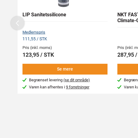
LIP Sanitetssilicone
NKT FAS
Climate-
Previous
Medlemspris
111,55 / STK
Pris (inkl. moms)
Pris (inkl.
123,95 / STK
287,95 /
Se mere
Begrænset levering
(se dit område)
Begræns
Varen kan afhentes i
9 forretninger
Varen k