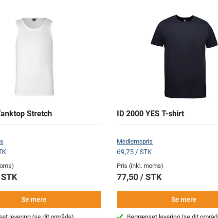
Tanktop Stretch
ID 2000 YES T-shirt
s
Medlemspris
TK
69,75 / STK
 moms)
Pris (inkl. moms)
/ STK
77,50 / STK
Se mere
Se mere
et levering
(se dit område)
Begrænset levering
(se dit områd