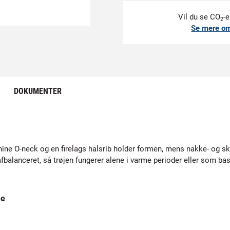
Vil du se CO
-e
2
Se mere o
DOKUMENTER
minine O-neck og en firelags halsrib holder formen, mens nakke- og sk
r afbalanceret, så trøjen fungerer alene i varme perioder eller som ba
me