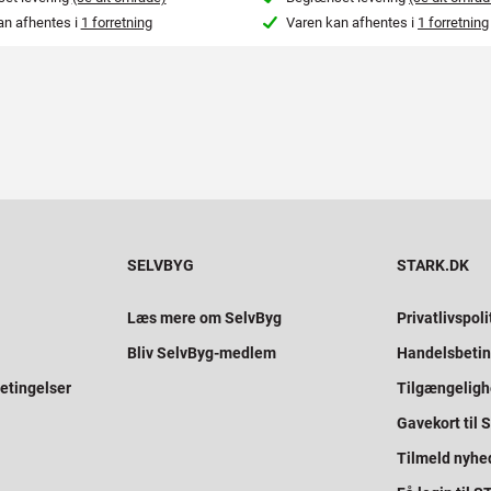
an afhentes i
1 forretning
Varen kan afhentes i
1 forretning
SELVBYG
STARK.DK
Læs mere om SelvByg
Privatlivspoli
Bliv SelvByg-medlem
Handelsbetin
etingelser
Tilgængelig
Gavekort til
Tilmeld nyhe