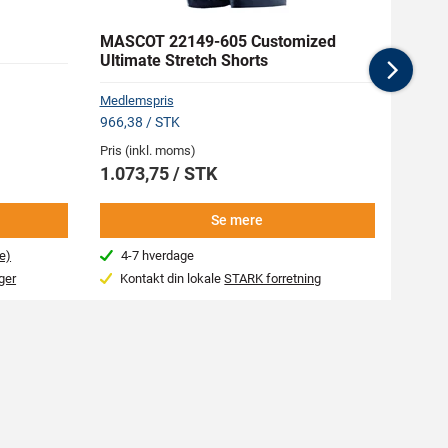
MASCOT 22149-605 Customized
MASC
Ultimate Stretch Shorts
Funkt
Nex
Medlemspris
Medlem
966,38 / STK
966,38
Pris (inkl. moms)
Pris (i
1.073,75 / STK
1.07
Se mere
e)
4-7 hverdage
4-7
ger
Kontakt din lokale
STARK forretning
Kon