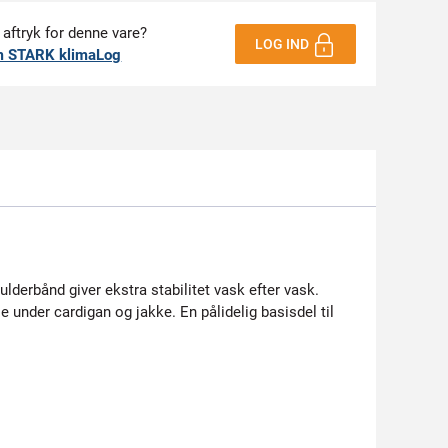
 aftryk for denne vare?
LOG IND
m STARK klimaLog
ulderbånd giver ekstra stabilitet vask efter vask.
se under cardigan og jakke. En pålidelig basisdel til