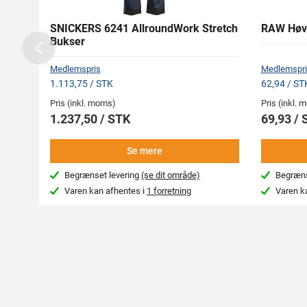
SNICKERS 6241 AllroundWork Stretch
RAW Høvl
Bukser
Previous
Medlemspris
Medlemspri
1.113,75 / STK
62,94 / S
Pris (inkl. moms)
Pris (inkl.
1.237,50 / STK
69,93 /
Se mere
Begrænset levering
(se dit område)
Begræns
Varen kan afhentes i
1 forretning
Varen k