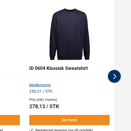
ID 0604 Klassisk Sweatshirt
ID PR
Ærme
Nex
Medlemspris
Medlem
250,31 / STK
166,50
Pris (inkl. moms)
Pris (i
278,13 / STK
185,
Se mere
e)
Begrænset levering
(se dit område)
Beg