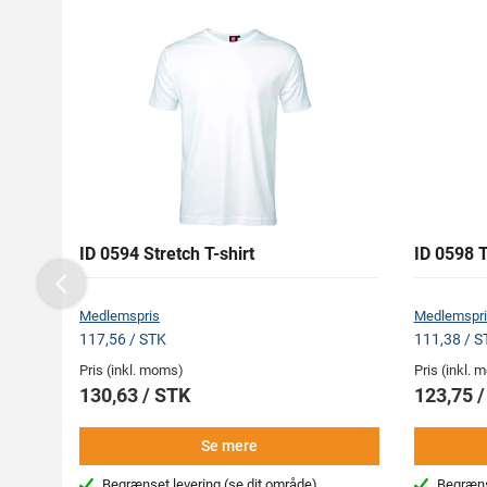
ID 0594 Stretch T-shirt
ID 0598 
Previous
Medlemspris
Medlemspri
117,56 / STK
111,38 / S
Pris (inkl. moms)
Pris (inkl.
130,63 / STK
123,75 
Se mere
Begrænset levering
(se dit område)
Begræns