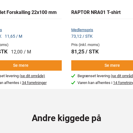
et Forskalling 22x100 mm
RAPTOR NRA01 T-shirt
s
Medlemspris
TK
11,65 / M
73,12 / STK
 moms)
Pris (inkl. moms)
 STK
81,25 / STK
12,00 / M
Se mere
Se mere
et levering
(se dit område)
Begrænset levering
(se dit områd
an afhentes i
34 forretninger
Varen kan afhentes i
14 forretnin
Andre kiggede på