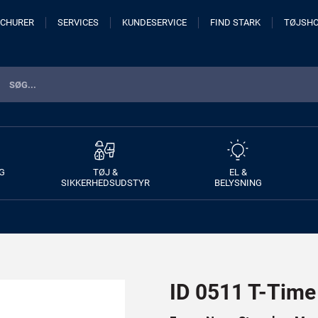
CHURER
SERVICES
KUNDESERVICE
FIND STARK
TØJSH
G
TØJ &
EL &
SIKKERHEDSUDSTYR
BELYSNING
ID 0511 T-Time