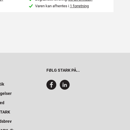
Varen kan afhentes i
1 forretning
Var
FØLG STARK PÅ...
tik
gelser
hed
 STARK
dsbrev