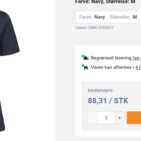
Farve: Navy, Størrelse: M
Farve:
Navy
Størrelse:
M
Varenr. 2880 2393521
Begrænset levering
(se
Varen kan afhentes i
4 
Medlemspris
88,31 / STK
-
+