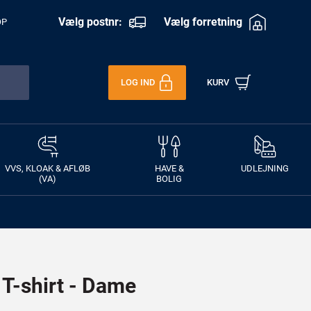
Vælg postnr:
Vælg forretning
OP
LOG IND
KURV
VVS, KLOAK & AFLØB
HAVE &
UDLEJNING
(VA)
BOLIG
 T-shirt - Dame