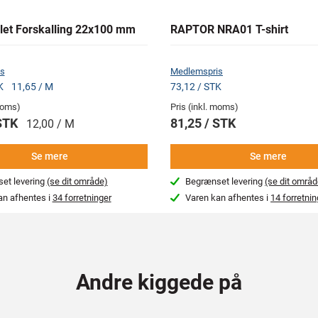
et Forskalling 22x100 mm
RAPTOR NRA01 T-shirt
s
Medlemspris
TK
11,65 / M
73,12 / STK
 moms)
Pris (inkl. moms)
 STK
81,25 / STK
12,00 / M
Se mere
Se mere
et levering
(se dit område)
Begrænset levering
(se dit områd
an afhentes i
34 forretninger
Varen kan afhentes i
14 forretnin
Andre kiggede på