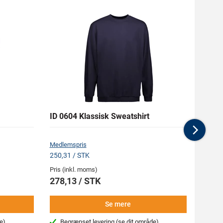
ID 0604 Klassisk Sweatshirt
ID PR
Ærme
Nex
Medlemspris
Medlem
250,31 / STK
166,50
Pris (inkl. moms)
Pris (i
278,13 / STK
185,
Se mere
e)
Begrænset levering
(se dit område)
Beg