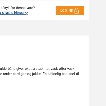
 aftryk for denne vare?
LOG IND
m STARK klimaLog
ulderbånd giver ekstra stabilitet vask efter vask.
se under cardigan og jakke. En pålidelig basisdel til