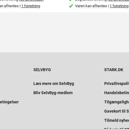
an afhentes i
1 forretning
Varen kan afhentes i
1 forretning
SELVBYG
STARK.DK
Læs mere om SelvByg
Privatlivspoli
Bliv SelvByg-medlem
Handelsbetin
etingelser
Tilgængelig
Gavekort til
Tilmeld nyhe