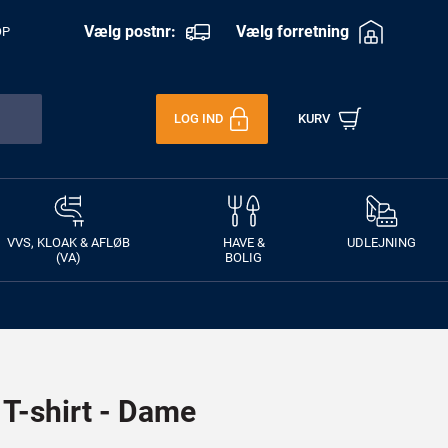
Vælg postnr:
Vælg forretning
OP
LOG IND
KURV
VVS, KLOAK & AFLØB
HAVE &
UDLEJNING
(VA)
BOLIG
 T-shirt - Dame