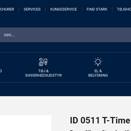
CHURER
SERVICES
KUNDESERVICE
FIND STARK
TØJSH
G
TØJ &
EL &
SIKKERHEDSUDSTYR
BELYSNING
ID 0511 T-Time