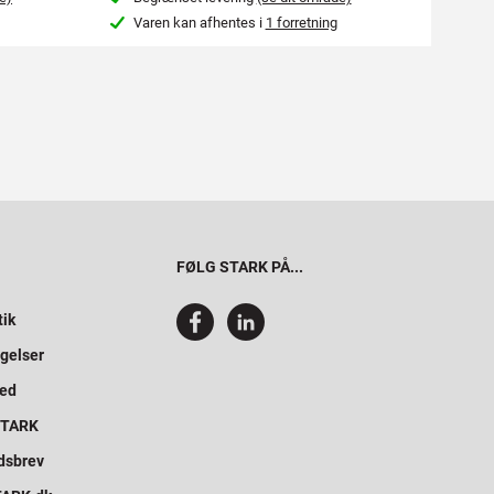
Varen kan afhentes i
1 forretning
Var
FØLG STARK PÅ...
tik
gelser
hed
 STARK
dsbrev