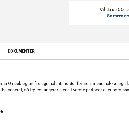
Vil du se CO
-e
2
Se mere o
DOKUMENTER
minine O-neck og en firelags halsrib holder formen, mens nakke- og sk
r afbalanceret, så trøjen fungerer alene i varme perioder eller som ba
me