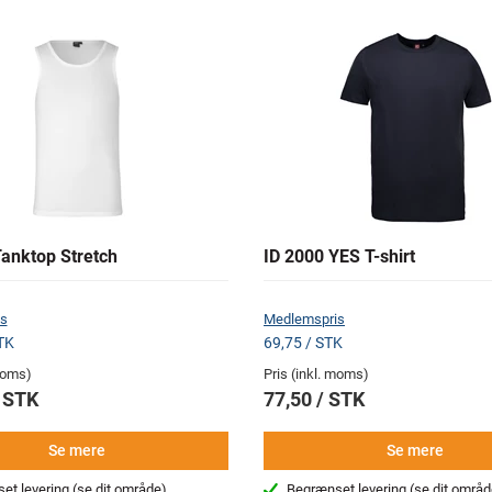
Tanktop Stretch
ID 2000 YES T-shirt
s
Medlemspris
TK
69,75 / STK
 moms)
Pris (inkl. moms)
/ STK
77,50 / STK
Se mere
Se mere
et levering
(se dit område)
Begrænset levering
(se dit områd