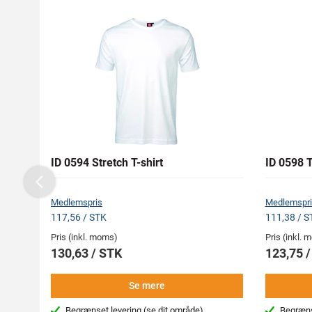
ID 0594 Stretch T-shirt
ID 0598 
Previous
Medlemspris
Medlemspri
117,56 / STK
111,38 / S
Pris (inkl. moms)
Pris (inkl.
130,63 / STK
123,75 
Se mere
Begrænset levering
(se dit område)
Begræns