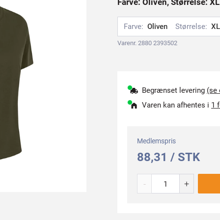
Farve: Oliven, Størrelse: XL
Farve:
Oliven
Størrelse:
XL
Varenr. 2880 2393502
Begrænset levering
(se
Varen kan afhentes i
1 
Medlemspris
88,31 / STK
-
+