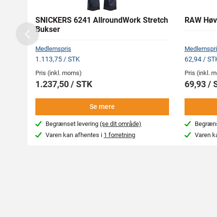
SNICKERS 6241 AllroundWork Stretch
RAW Høvl
Bukser
Previous
Medlemspris
Medlemspri
1.113,75 / STK
62,94 / S
Pris (inkl. moms)
Pris (inkl.
1.237,50 / STK
69,93 /
Se mere
Begrænset levering
(se dit område)
Begræns
Varen kan afhentes i
1 forretning
Varen k