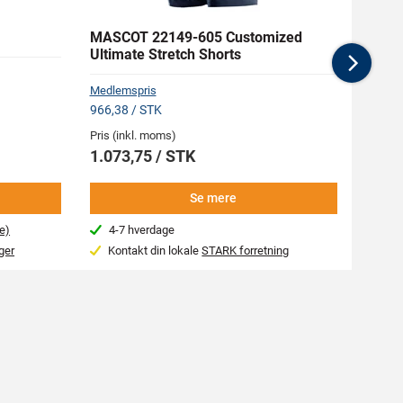
MASCOT 22149-605 Customized
MASC
Ultimate Stretch Shorts
Funkt
Nex
Medlemspris
Medlem
966,38 / STK
966,38
Pris (inkl. moms)
Pris (i
1.073,75 / STK
1.07
Se mere
e)
4-7 hverdage
4-7
ger
Kontakt din lokale
STARK forretning
Kon