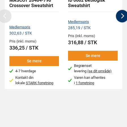
MASCOT 20484-798
ID 0682 Økologisk
Crossover Sweatshirt
Sweatshirt
Previous
N
Medlemspris
Medlemspris
285,19 / STK
302,63 / STK
Pris (inkl. moms)
Pris (inkl. moms)
316,88 / STK
336,25 / STK
Se mere
Se mere
Begrænset
4-7 hverdage
levering
(se dit område)
Kontakt din
Varen kan afhentes
lokale
STARK forretning
i
1 forretning