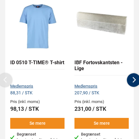
ID 0510 T-TIME® T-shirt
IBF Fortovskantsten -
Lige
Previous
N
Medlemspris
Medlemspris
88,31 / STK
207,90 / STK
Pris (inkl. moms)
Pris (inkl. moms)
98,13 / STK
231,00 / STK
Se mere
Se mere
Begrænset
Begrænset