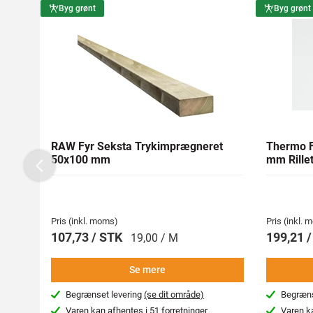
Byg grønt
Byg grønt
RAW Fyr Seksta Trykimprægneret
Thermo F
50x100 mm
mm Rillet
Previous
Pris (inkl. moms)
Pris (inkl.
107,73 / STK
199,21 
19,00 / M
Se mere
Begrænset levering
(se dit område)
Begræns
Varen kan afhentes i
51 forretninger
Varen k