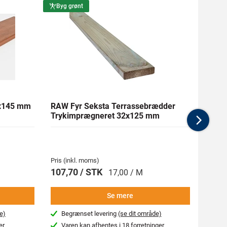
Byg grønt
Byg g
1x145 mm
RAW Fyr Seksta Terrassebrædder
Ther
Trykimprægneret 32x125 mm
mm Gl
Nex
Pris (inkl. moms)
Pris (i
107,70 / STK
269,
17,00 / M
Se mere
e)
Begrænset levering
(se dit område)
Beg
er
Varen kan afhentes i
18 forretninger
Var