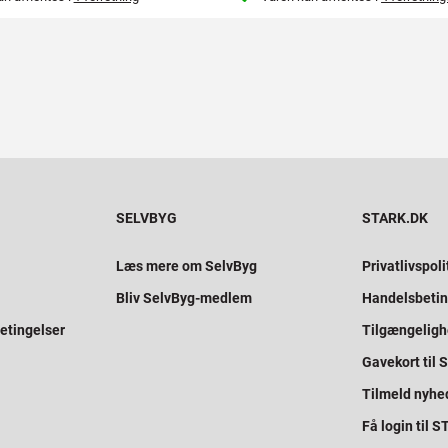
SELVBYG
STARK.DK
Læs mere om SelvByg
Privatlivspoli
Bliv SelvByg-medlem
Handelsbetin
etingelser
Tilgængelig
Gavekort til
Tilmeld nyhe
Få login til 