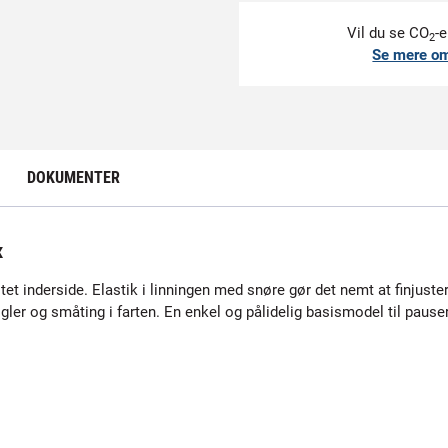
Vil du se CO
-e
2
Se mere o
DOKUMENTER
x
et inderside. Elastik i linningen med snøre gør det nemt at finjust
er og småting i farten. En enkel og pålidelig basismodel til pauser