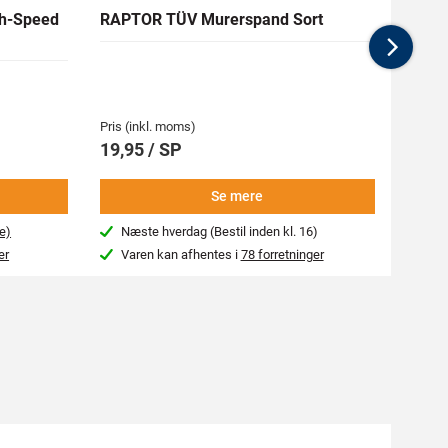
h-Speed
RAPTOR TÜV Murerspand Sort
RAW H
Nex
Medlem
62,94 
Pris (inkl. moms)
Pris (i
19,95 / SP
69,9
Se mere
e)
Næste hverdag (Bestil inden kl. 16)
Beg
er
Varen kan afhentes i
78 forretninger
Var