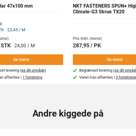
lar 47x100 mm
NKT FASTENERS SPUN+ Hig
Climate-G3 Skrue TX20
s
STK
22,45 / M
 moms)
Pris (inkl. moms)
/ STK
287,95 / PK
24,00 / M
Se mere
Se mere
et levering
(se dit område)
Begrænset levering
(se dit områd
an afhentes i
1 forretning
Varen kan afhentes i
3 forretning
Andre kiggede på