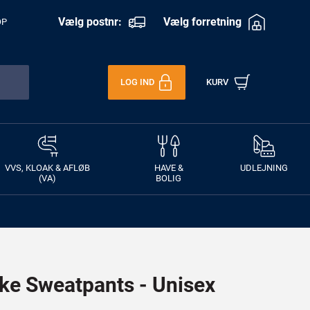
Vælg postnr:
Vælg forretning
OP
LOG IND
KURV
VVS, KLOAK & AFLØB
HAVE &
UDLEJNING
(VA)
BOLIG
ske Sweatpants - Unisex