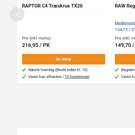
RAPTOR C4 Træskrue TX20
RAW Reg
Previous
Medlemspri
134,73 / 
Pris (inkl. moms)
Pris (inkl.
216,95 / PK
149,70 
Se mere
Næste hverdag (Bestil inden kl. 16)
Begræns
Varen kan afhentes i
75 forretninger
Varen k