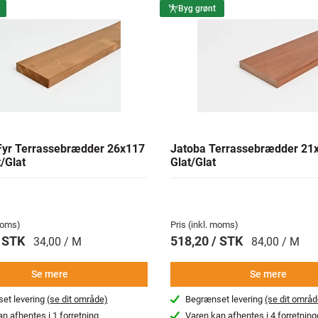
Byg grønt
yr Terrassebrædder 26x117
Jatoba Terrassebrædder 2
/Glat
Glat/Glat
 moms)
Pris (inkl. moms)
/ STK
518,20 / STK
34,00 / M
84,00 / M
Se mere
Se mere
et levering
(se dit område)
Begrænset levering
(se dit områd
an afhentes i
1 forretning
Varen kan afhentes i
4 forretning