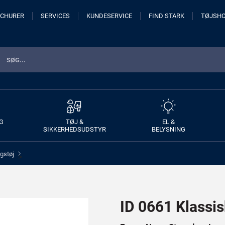
CHURER
SERVICES
KUNDESERVICE
FIND STARK
TØJSH
G
TØJ &
EL &
SIKKERHEDSUDSTYR
BELYSNING
gstøj
>
ID 0661 Klassi