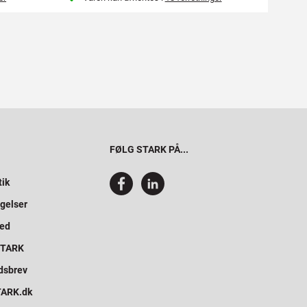
FØLG STARK PÅ...
tik
gelser
hed
 STARK
dsbrev
STARK.dk