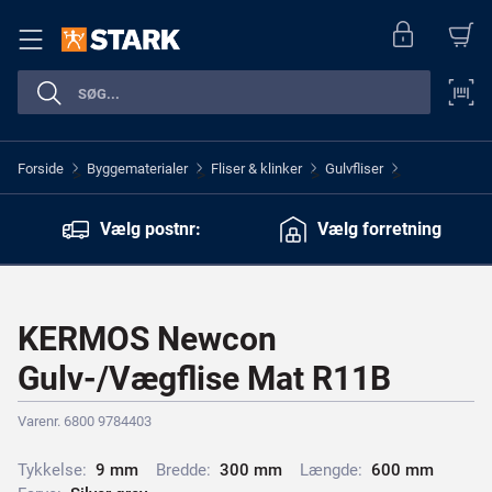
Forside
Byggematerialer
Fliser & klinker
Gulvfliser
>
>
>
>
Vælg postnr:
Vælg forretning
KERMOS Newcon
Gulv-/Vægflise Mat R11B
Varenr. 6800 9784403
Tykkelse:
9
m
m
Bredde:
3
0
0
m
m
Længde:
6
0
0
m
m