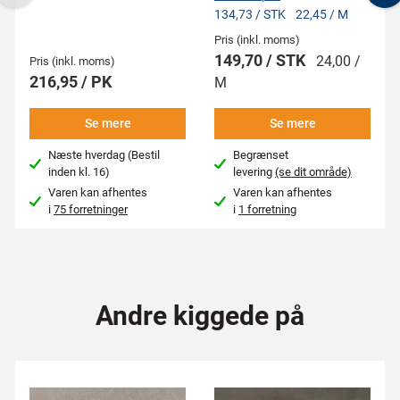
Previous
N
134,73 / STK
22,45 / M
Pris (inkl. moms)
149,70 / STK
24,00 /
Pris (inkl. moms)
216,95 / PK
M
Se mere
Se mere
Næste hverdag (Bestil
Begrænset
inden kl. 16)
levering
(se dit område)
Varen kan afhentes
Varen kan afhentes
i
75 forretninger
i
1 forretning
Andre kiggede på