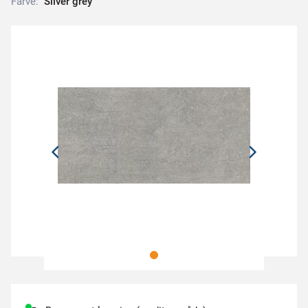
Farve:
S
i
l
v
e
r
g
r
e
y