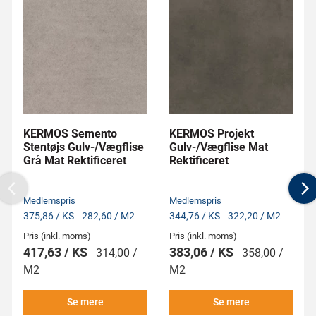
KERMOS Semento
KERMOS Projekt
Stentøjs Gulv-/Vægflise
Gulv-/Vægflise Mat
Grå Mat Rektificeret
Rektificeret
Previous
N
Medlemspris
Medlemspris
375,86 / KS
282,60 / M2
344,76 / KS
322,20 / M2
Pris (inkl. moms)
Pris (inkl. moms)
417,63 / KS
383,06 / KS
314,00 /
358,00 /
M2
M2
Se mere
Se mere