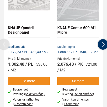
KNAUF Quadril
KNAUF Contur 600 M1
Designpanel
Micro
Medlemspris
Medlemspris
Previous
N
1.172,23 / PL
482,40 / M2
1.868,83 / PK
648,90 / M2
Pris (inkl. moms)
Pris (inkl. moms)
1.302,48 / PL
2.076,48 / PK
536,00
721,00
/ M2
/ M2
Se mere
Se mere
Begrænset
Begrænset
levering
(se dit område)
levering
(se dit område)
Varen kan afhentes
Varen kan afhentes
i
5 forretninger
i
1 forretning