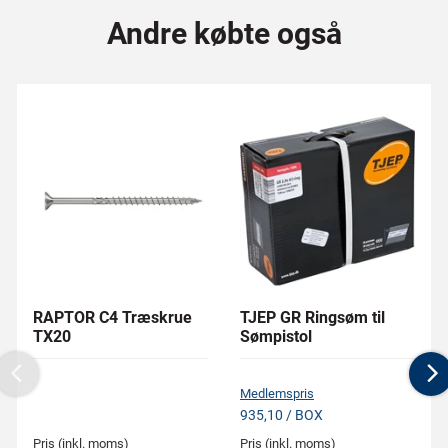
Andre købte også
RAPTOR C4 Træskrue
TJEP GR Ringsøm til
TX20
Sømpistol
Previous
N
Medlemspris
935,10 / BOX
Pris (inkl. moms)
Pris (inkl. moms)