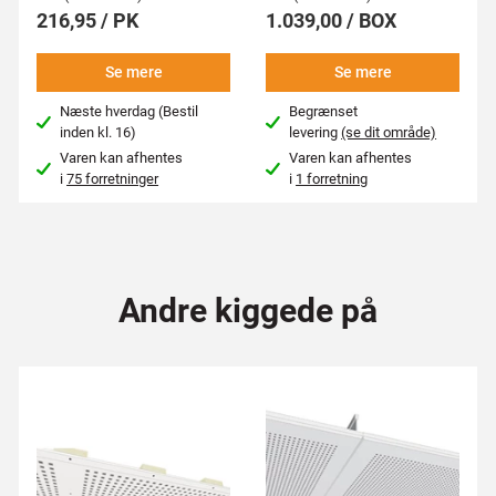
216,95 / PK
1.039,00 / BOX
Se mere
Se mere
Næste hverdag (Bestil
Begrænset
inden kl. 16)
levering
(se dit område)
Varen kan afhentes
Varen kan afhentes
i
75 forretninger
i
1 forretning
Andre kiggede på