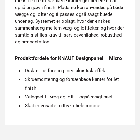
mens de fire forsænkede kanter gør det enkelt at
opnå en jævn finish. Pladerne kan anvendes på både
vægge og lofter og tilpasses også svagt buede
underlag. Systemet er oplagt, hvor der ønskes
sammenhæng mellem væg- og loftfelter, og hvor der
samtidig stilles krav til servicevenlighed, robusthed
og præsentation.
Produktfordele for KNAUF Designpanel – Micro
Diskret perforering med akustisk effekt
Skruemontering og forsænkede kanter for let
finish
Velegnet til væg og loft – også svagt buet
Skaber ensartet udtryk i hele rummet