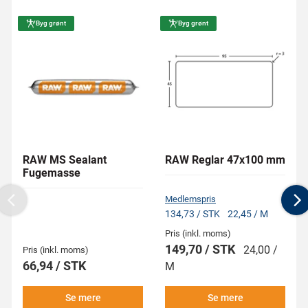
Byg grønt
Byg grønt
RAW MS Sealant
RAW Reglar 47x100 mm
Fugemasse
Medlemspris
Previous
N
134,73 / STK
22,45 / M
Pris (inkl. moms)
149,70 / STK
24,00 /
Pris (inkl. moms)
66,94 / STK
M
Se mere
Se mere