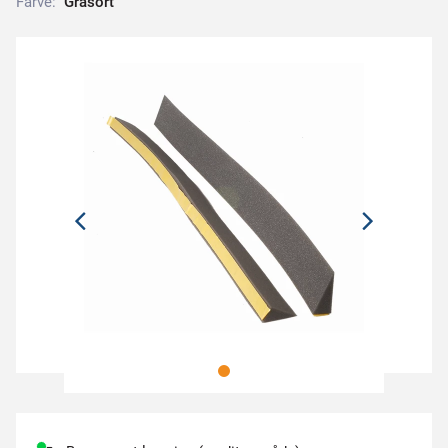
Farve:
G
r
å
s
o
r
t