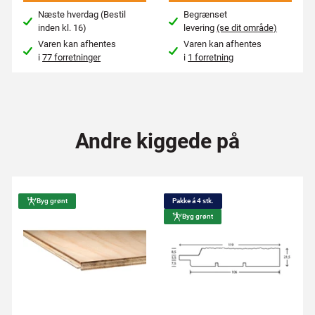
Næste hverdag (Bestil
Begrænset
inden kl. 16)
levering
(se dit område)
Varen kan afhentes
Varen kan afhentes
i
77 forretninger
i
1 forretning
Andre kiggede på
Byg grønt
Pakke á 4 stk.
Byg grønt