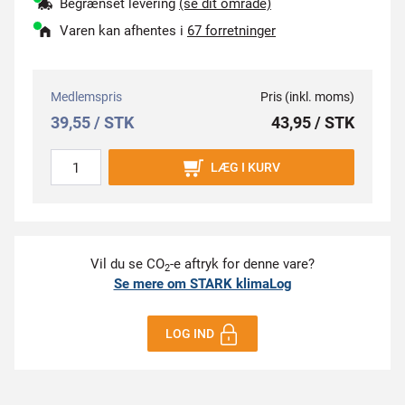
Begrænset levering
(se dit område)
Varen kan afhentes i
67 forretninger
Medlemspris
Pris (inkl. moms)
39,55 / STK
43,95 / STK
LÆG I KURV
Vil du se CO
-e aftryk for denne vare?
2
Se mere om STARK klimaLog
LOG IND