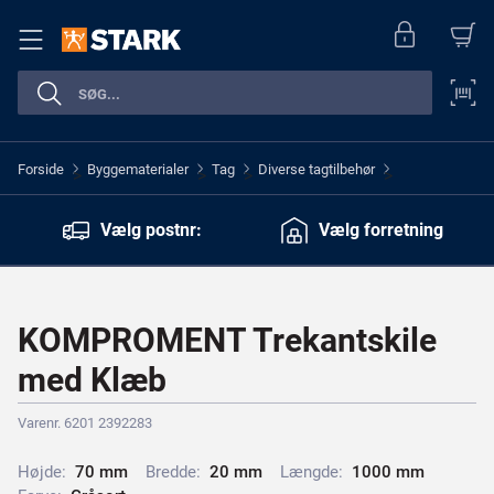
Forside
Byggematerialer
Tag
Diverse tagtilbehør
>
>
>
>
Vælg postnr:
Vælg forretning
KOMPROMENT Trekantskile
med Klæb
Varenr. 6201 2392283
Højde:
7
0
m
m
Bredde:
2
0
m
m
Længde:
1
0
0
0
m
m