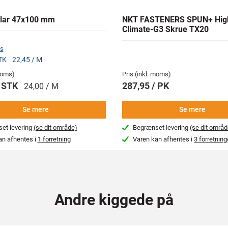
lar 47x100 mm
NKT FASTENERS SPUN+ Hig
Climate-G3 Skrue TX20
s
STK
22,45 / M
 moms)
Pris (inkl. moms)
/ STK
287,95 / PK
24,00 / M
Se mere
Se mere
et levering
(se dit område)
Begrænset levering
(se dit områd
an afhentes i
1 forretning
Varen kan afhentes i
3 forretning
Andre kiggede på