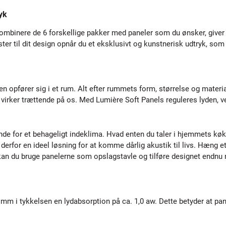
ryk
ombinere de 6 forskellige pakker med paneler som du ønsker, giver l
lister til dit design opnår du et eksklusivt og kunstnerisk udtryk, som
n opfører sig i et rum. Alt efter rummets form, størrelse og material
og virker trættende på os. Med Lumière Soft Panels reguleres lyden,
de for et behageligt indeklima. Hvad enten du taler i hjemmets køk
derfor en ideel løsning for at komme dårlig akustik til livs. Hæng 
an du bruge panelerne som opslagstavle og tilføre designet endnu 
mm i tykkelsen en lydabsorption på ca. 1,0 aw. Dette betyder at pan