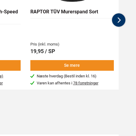
h-Speed
RAPTOR TÜV Murerspand Sort
RAW H
Nex
Medlem
62,94 
Pris (inkl. moms)
Pris (i
19,95 / SP
69,9
Se mere
e)
Næste hverdag (Bestil inden kl. 16)
Beg
er
Varen kan afhentes i
78 forretninger
Var