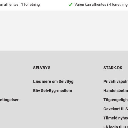
an afhentes i
1 forretning
Varen kan afhentes i
4 forretning
SELVBYG
STARK.DK
Læs mere om SelvByg
Privatlivspoli
Bliv SelvByg-medlem
Handelsbetin
etingelser
Tilgængelig
Gavekort til
Tilmeld nyhe
Få login til 