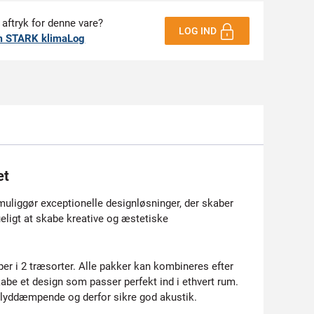
 aftryk for denne vare?
LOG IND
m STARK klimaLog
et
uliggør exceptionelle designløsninger, der skaber
ligt at skabe kreative og æstetiske
per i 2 træsorter. Alle pakker kan kombineres efter
abe et design som passer perfekt ind i ethvert rum.
r lyddæmpende og derfor sikre god akustik.