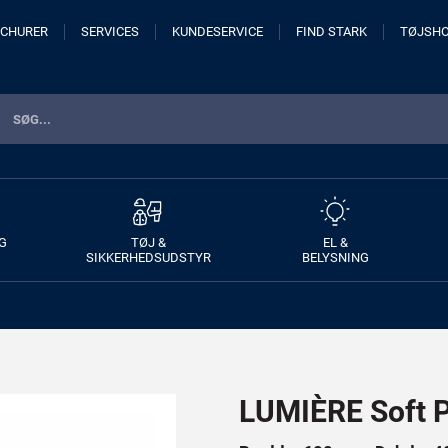
CHURER
SERVICES
KUNDESERVICE
FIND STARK
TØJSH
G
TØJ &
EL &
SIKKERHEDSUDSTYR
BELYSNING
LUMIÈRE Soft P