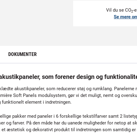
Vil du se CO
-e
2
Se mere o
DOKUMENTER
ustikpaneler, som forener design og funktionalit
lædte akustikpaneler, som reducerer støj og rumklang. Panelerne m
ière Soft Panels modulsystem, gør vi det muligt, nemt og overskue
funktionelt element i indretningen.
lige pakker med paneler i 6 forskellige tekstilfarver samt 2 listety
er og farver. På den måde har du uanede muligheder for netop at sk
et æstetisk og dekorativt produkt til indretningen som samtidig e