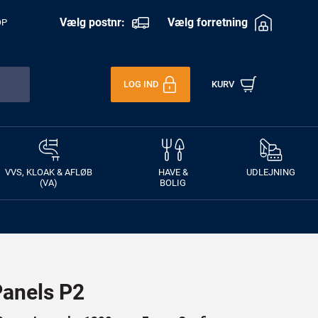
Vælg postnr:
Vælg forretning
OP
LOG IND
KURV
VVS, KLOAK & AFLØB
HAVE &
UDLEJNING
(VA)
BOLIG
anels P2