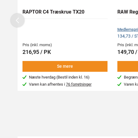
RAPTOR C4 Træskrue TX20
RAW Reg
Previous
Medlemspri
134,73 / 
Pris (inkl. moms)
Pris (inkl.
216,95 / PK
149,70 
Se mere
Næste hverdag (Bestil inden kl. 16)
Begræns
Varen kan afhentes i
76 forretninger
Varen k