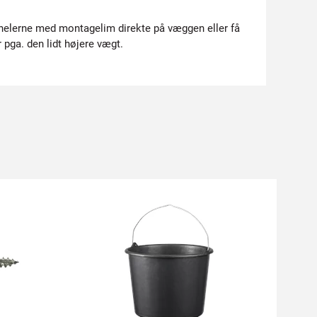
anelerne med montagelim direkte på væggen eller få
pga. den lidt højere vægt.
Byg g