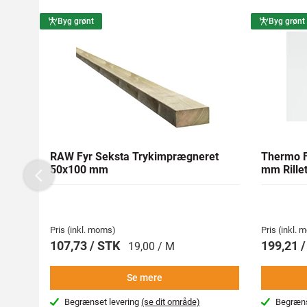
Byg grønt
Byg grønt
RAW Fyr Seksta Trykimprægneret
Thermo F
50x100 mm
mm Rillet
Previous
Pris (inkl. moms)
Pris (inkl.
107,73 / STK
199,21 
19,00 / M
Se mere
Begrænset levering
(se dit område)
Begræns