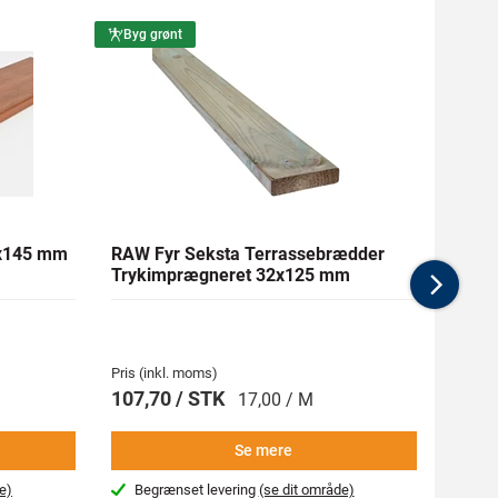
Byg grønt
Byg g
1x145 mm
RAW Fyr Seksta Terrassebrædder
Ther
Trykimprægneret 32x125 mm
mm Gl
Nex
Pris (inkl. moms)
Pris (i
107,70 / STK
269,
17,00 / M
Se mere
e)
Begrænset levering
(se dit område)
Beg