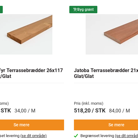
Byg grønt
yr Terrassebrædder 26x117
Jatoba Terrassebrædder 2
/Glat
Glat/Glat
 moms)
Pris (inkl. moms)
/ STK
518,20 / STK
34,00 / M
84,00 / M
Se mere
Se mere
et levering
(se dit område)
Begrænset levering
(se dit områd