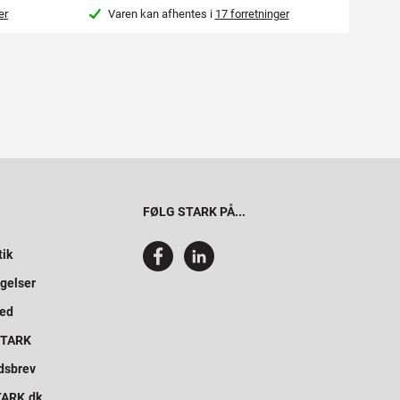
er
Varen kan afhentes i
17 forretninger
Var
FØLG STARK PÅ...
tik
gelser
hed
 STARK
dsbrev
STARK.dk