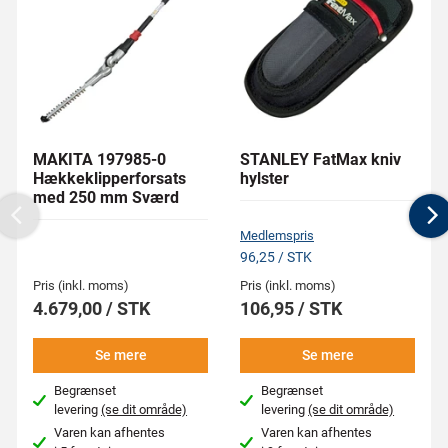
MAKITA 197985-0
STANLEY FatMax kniv
Hækkeklipperforsats
hylster
med 250 mm Sværd
Previous
N
Medlemspris
96,25 / STK
Pris (inkl. moms)
Pris (inkl. moms)
4.679,00 / STK
106,95 / STK
Se mere
Se mere
Begrænset
Begrænset
levering
(se dit område)
levering
(se dit område)
Varen kan afhentes
Varen kan afhentes