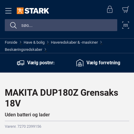
Forside
Have & bolig
Haveredskaber & -maskiner
>
>
>
Beskæringsredskaber
>
Vælg postnr:
Vælg forretning
MAKITA DUP180Z Grensaks
18V
Uden batteri og lader
Varenr. 7270 2399156