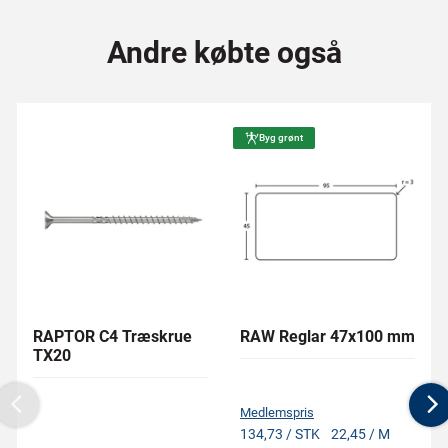
Andre købte også
Byg grønt
RAPTOR C4 Træskrue
RAW Reglar 47x100 mm
TX20
Medlemspris
Previous
N
134,73 / STK
22,45 / M