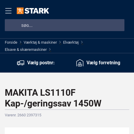
Forside
Værktøj & maskiner
Elværktøj
>
>
>
Elsave & skæremaskiner
>
Vælg postnr:
Vælg forretning
MAKITA LS1110F
Kap-/geringssav 1450W
Varenr. 2660 2397315