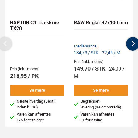
RAPTOR C4 Træskrue
RAW Reglar 47x100 mm
TX20
Medlemspris
Previous
N
134,73 / STK
22,45 / M
Pris (inkl. moms)
149,70 / STK
24,00 /
Pris (inkl. moms)
216,95 / PK
M
Se mere
Se mere
Næste hverdag (Bestil
Begrænset
inden kl. 16)
levering
(se dit område)
Varen kan afhentes
Varen kan afhentes
i
75 forretninger
i
1 forretning