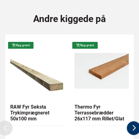
Andre kiggede på
Byg grønt
Byg grønt
RAW Fyr Seksta
Thermo Fyr
Trykimprægneret
Terrassebrædder
50x100 mm
26x117 mm Rillet/Glat
Previous
N