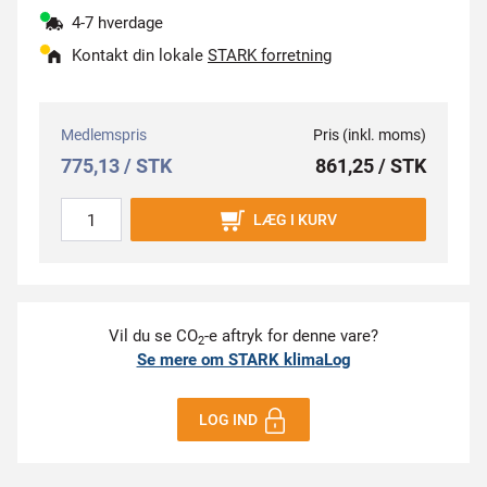
4-7 hverdage
Kontakt din lokale
STARK forretning
Medlemspris
Pris (inkl. moms)
775,13 / STK
861,25 / STK
LÆG I KURV
Vil du se CO
-e aftryk for denne vare?
2
Se mere om STARK klimaLog
LOG IND