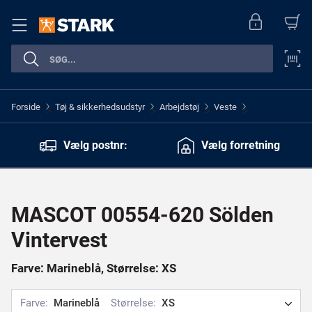
Forside
Tøj & sikkerhedsudstyr
Arbejdstøj
Veste
>
>
>
>
Vælg postnr:
Vælg forretning
MASCOT 00554-620 Sölden
Vintervest
Farve: Marineblå, Størrelse: XS
Farve:
Marineblå
Størrelse:
XS